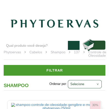
Blog
Atendimento
Minha conta
Cabelos
Day
by
Day
Veja
todas
as
opções
Phytoervas
Cabelos
Shampoo
137
Controle de
Oleosidade
Shampoo
(2)
FILTRAR
Controle
de
Oleosidade
Ordenar por:
Ordenar por:
SHAMPOO
Veja
todas
as
opções
30%
Linha