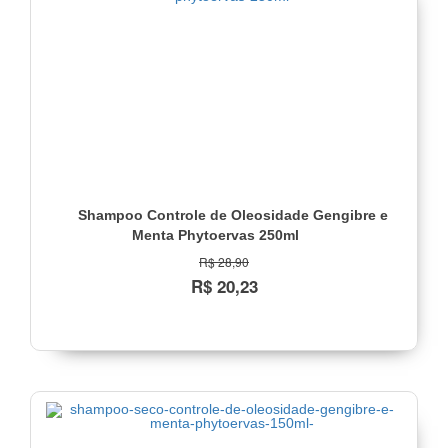
Controle
de
Oleosidade
Veja
todas
as
opções
Faixa
de
Shampoo Controle de Oleosidade Gengibre e
preço
Menta Phytoervas 250ml
Até
R$ 28,90
R$
R$ 20,23
22,00
(1)