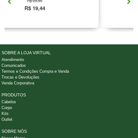
9,90
R$ 22,90
9,44
R$ 19,4
SOBRE A LOJA VIRTUAL
Atendimento
Comunicados
Termos e Condições Compra e Venda
Trocas e Devoluções
Venda Corporativa
PRODUTOS
Cabelos
Corpo
Kits
Outlet
SOBRE NÓS