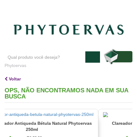
Blog
Atendimento
Minha conta
Phytoervas
Voltar
OPS, NÃO ENCONTRAMOS NADA EM SUA
BUSCA
 Bétula Natural Phytoervas
Clareador e Hidratante Corp
ml
120ml