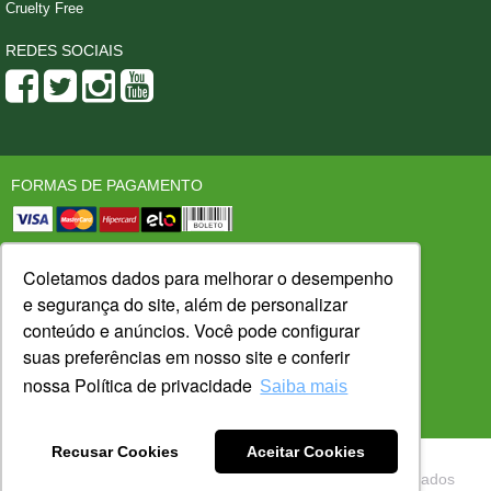
Cruelty Free
REDES SOCIAIS
FORMAS DE PAGAMENTO
SEGURANÇA
LOJA CONFIÁVEL
Coletamos dados para melhorar o desempenho
e segurança do site, além de personalizar
conteúdo e anúncios. Você pode configurar
suas preferências em nosso site e conferir
PLATAFORMA:
DESENVOLVIDO POR:
nossa Política de privacidade
Saiba mais
Recusar Cookies
Aceitar Cookies
Copyright © 2023 PhytoErvas - Todos os direitos reservados