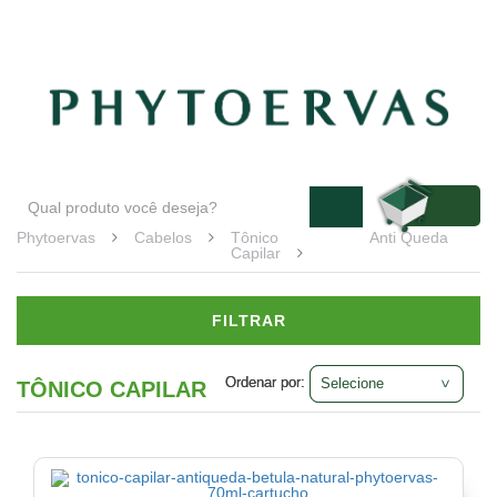
Blog
Atendimento
Minha conta
Cabelos
Tônico
Capilar
(1)
Linha
Anti
Phytoervas
Cabelos
Tônico
Anti Queda
Queda
Capilar
Veja
todas
as
FILTRAR
opções
Ordenar por:
Ordenar por:
TÔNICO CAPILAR