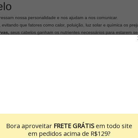
elo
essam nossa personalidade e nos ajudam a nos comunicar.
 evitando que fatores como calor, poluição, luz solar e química os pre
vas,
seus cabelos ganham os nutrientes necessários para estarem sem
fornecem a hidratação que suas madeixas precisam de forma prática 
r dos fios, ele possui
ação super rápida:
após a aplicação, basta deix
mãos logo após a lavagem com o shampoo, e massageie o produto pelos
o produto.
se produto protege e hidrata os cabelos, evitando seu
ressecamento
orma correta de usar o creme de pentear. A resposta é simples: você
Bora aproveitar
FRETE GRÁTIS
em todo site
 que ele pode ser aplicado diariamente, ou antes do secador ou pranc
em pedidos acima de R$129?
ilho de forma rápida e eficaz, conheça a linha completa de
Creme de Pe