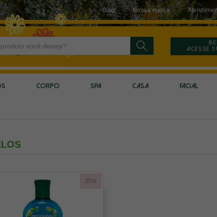
Blog
Nossa marca
Atendimen
Be
Acesse 
OS
CORPO
SPA
CASA
FACIAL
ELOS
35%