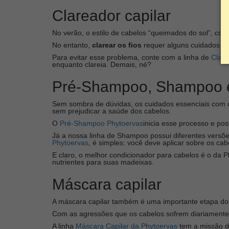
Clareador capilar
No verão, o estilo de cabelos “queimados do sol”, c
No entanto,
clarear os fios
requer alguns cuidados im
Para evitar esse problema, conte com a linha de
Clare
enquanto clareia. Demais, né?
Pré-Shampoo, Shampoo e
Sem sombra de dúvidas, os cuidados essenciais com 
sem prejudicar a saúde dos cabelos.
O
Pré-Shampoo Phytoervas
inicia esse processo e pos
Já a nossa linha de Shampoo possui diferentes versõe
Phytoervas
, é simples: você deve aplicar sobre os 
E claro, o melhor condicionador para cabelos é o da P
nutrientes para suas madeixas.
Máscara capilar
A máscara capilar também é uma importante etapa do
Com as agressões que os cabelos sofrem diariamente p
A linha
Máscara Capilar da Phytoervas
tem a missão de