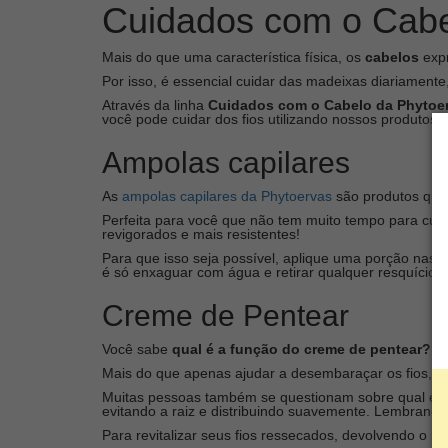
Cuidados com o Cab
Mais do que uma característica física, os
cabelos
expr
Por isso, é essencial cuidar das madeixas diariamente,
Através da linha
Cuidados com o Cabelo da Phytoer
você pode cuidar dos fios utilizando nossos produtos!
Ampolas capilares
As
ampolas capilares da Phytoervas
são produtos que 
Perfeita para você que não tem muito tempo para cuida
revigorados e mais resistentes!
Para que isso seja possível, aplique uma porção nas 
é só enxaguar com água e retirar qualquer resquício d
Creme de Pentear
Você sabe
qual é a função do creme de pentear?
Mais do que apenas ajudar a desembaraçar os fios, es
Muitas pessoas também se questionam sobre qual é a f
evitando a raiz e distribuindo suavemente. Lembrando
Para revitalizar seus fios ressecados, devolvendo o br