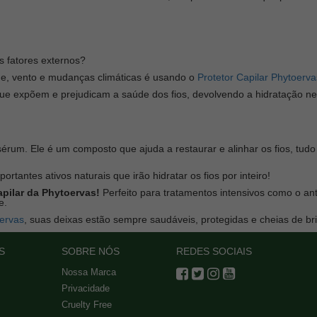
s fatores externos?
e, vento e mudanças climáticas é usando o
Protetor Capilar Phytoerva
que expõem e prejudicam a saúde dos fios, devolvendo a hidratação ne
rum. Ele é um composto que ajuda a restaurar e alinhar os fios, tudo g
ortantes ativos naturais que irão hidratar os fios por inteiro!
pilar da Phytoervas!
Perfeito para tratamentos intensivos como o ant
e.
ervas
, suas deixas estão sempre saudáveis, protegidas e cheias de bri
S
SOBRE NÓS
REDES SOCIAIS
Nossa Marca
Privacidade
Cruelty Free