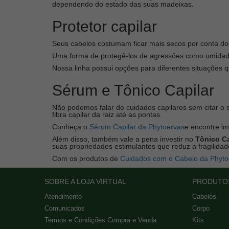
dependendo do estado das suas madeixas.
Protetor capilar
Seus cabelos costumam ficar mais secos por conta do
Uma forma de protegê-los de agressões como umidad
Nossa linha possui opções para diferentes situações 
Sérum e Tônico Capilar
Não podemos falar de cuidados capilares sem citar o sé
fibra capilar da raiz até as pontas.
Conheça o
Sérum Capilar da Phytoervas
e encontre imp
Além disso, também vale a pena investir no
Tônico Ca
suas propriedades estimulantes que reduz a fragilidad
Com os produtos de
Cuidados com o Cabelo da Phyto
SOBRE A LOJA VIRTUAL
PRODUTO
Atendimento
Cabelos
Comunicados
Corpo
Termos e Condições Compra e Venda
Kits