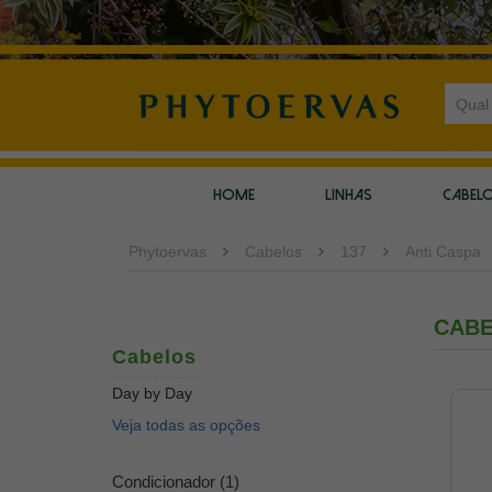
HOME
LINHAS
CABEL
Phytoervas
Cabelos
137
Anti Caspa
CAB
Cabelos
Day by Day
Veja todas as opções
Condicionador (1)