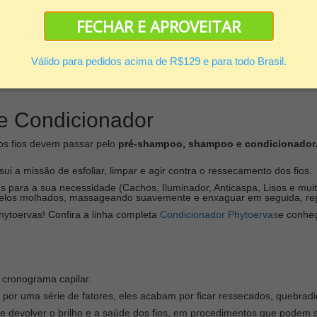
FECHAR E APROVEITAR
om as madeixas mais claras, são um enorme sucesso.
Válido para pedidos acima de R$129 e para todo Brasil.
portantes para que eles não fiquem ressecados ou sem brilho.
ador Capilar da Phytoervas
! Agindo como clareador e hidratante capila
 Condicionador
os fios devem passar pelo
pré-shampoo, shampoo e condicionador
sui a missão de esfoliar, limpar e agir contra o ressecamento dos fios.
s para a sua necessidade (Cachos, Iluminador, Anticaspa, Lisos e mu
cabelos molhados, massageando suavemente e enxaguar em seguida, rep
hytoervas! Confira a linha completa
Condicionador Phytoervas
e conheç
 cronograma capilar.
or uma série de fatores, eles acabam por ficar ressecados, quebradi
 devolver o brilho e a saúde dos fios, em procedimentos que podem s