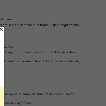
judiquem.
pre limpos, sedosos e nutridos. Veja a seguir como
e rápida.
á-lo agir por 3 minutinhos e pronto! Os fios estão
 fios (exceto a raiz). Depois do tempo estabelecido,
.
 deve aplicá-lo sobre os cabelos úmidos ou secos,
ha.
ntear da Phytoervas
!