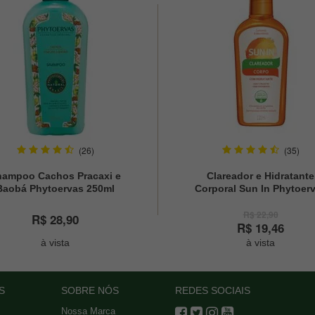
(26)
(35)
hampoo Cachos Pracaxi e
Clareador e Hidratante
Baobá Phytoervas 250ml
Corporal Sun In Phytoer
120ml
R$ 22,90
R$ 28,90
R$ 19,46
à vista
à vista
S
SOBRE NÓS
REDES SOCIAIS
Nossa Marca