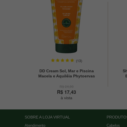
(13)
DD Cream Sol, Mar e Piscina
S
Macela e Aquiléia Phytoervas
150ml
R$ 24,90
R$ 17,43
à vista
SOBRE A LOJA VIRTUAL
PRODUTO
Atendimento
Cabelos