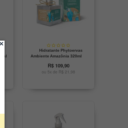
s
Hidratante Phytoervas
ical
Ambiente Amazônia 320ml
R$ 109,90
ou 5x de R$ 21,98