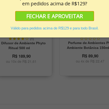
em pedidos acima de R$129?
FECHAR E APROVEITAR
Válido para pedidos acima de R$129 e para todo Brasil.
(1)
Perfume de Ambientes P
Difusor de Ambiente Phyto
Ambiente Botânica 150m
Ritual 500 ml
R$ 89,90
R$ 189,90
ou 4x de R$ 22,47
ou 10x de R$ 21,61