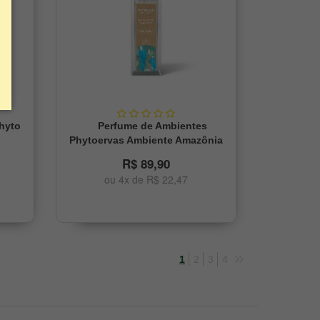
hyto
Perfume de Ambientes
l
Phytoervas Ambiente Amazônia
150ml
R$ 89,90
ou 4x de R$ 22,47
1
2
3
4