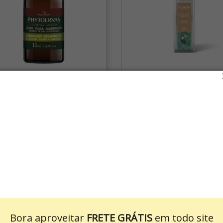
(2)
Perfume de Ambiente
Óleo Para Massagem
Phytoervas Ambiente Trop
elaxante PhytoSPA 10ml
150ml
R$ 89,90
R$ 28,99
ou 4x de R$ 22,47
Bora aproveitar
FRETE GRÁTIS
em todo site