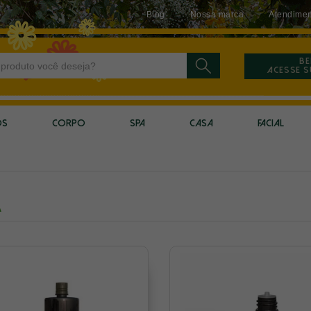
Blog
Nossa marca
Atendimen
Be
Acesse 
OS
CORPO
SPA
CASA
FACIAL
A