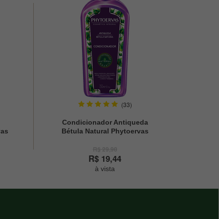
(33)
Condicionador Antiqueda
vas
Bétula Natural Phytoervas
250ml
R$ 29,90
R$ 19,44
à vista