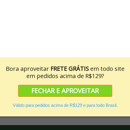
(17)
Máscara Para Cabelos Pós
uímica Castanha do Brasil e
upuaçu Phytoervas 220g
R$ 36,90
Bora aproveitar
FRETE GRÁTIS
em todo site
R$ 25,83
em pedidos acima de R$129?
FECHAR E APROVEITAR
Válido para pedidos acima de R$129 e para todo Brasil.