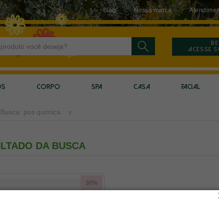
Blog
Nossa marca
Atendimen
Be
Acesse 
OS
CORPO
SPA
CASA
FACIAL
Busca: pos quimica
x
LTADO DA BUSCA
30%