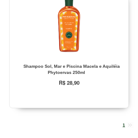
as
opções
Faixa
de
preço
R$
22,00
a
R$
32,00
(1)
Shampoo Sol, Mar e Piscina Macela e Aquiléia
Phytoervas 250ml
R$ 28,90
1