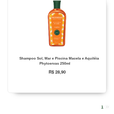
Linha
Sol,
Mar
e
Piscina
(1)
Faixa
de
preço
Shampoo Sol, Mar e Piscina Macela e Aquiléia
R$
Phytoervas 250ml
22,00
a
R$ 28,90
R$
32,00
Veja
todas
as
opções
1