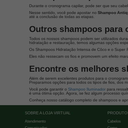
Durante o cronograma capilar, pode ser que seu cabe
Nesse sentido, você pode apostar no
Shampoo Anti
até a conclusão de todas as etapas.
Outros shampoos para o
Todos os nossos shampoos podem ser utilizados durant
hidratação e restauração, temos algumas opções espe
Os Shampoos Hidratação Intensa de Côco e o Super R
Eles não ressecam os fios e promovem um efeito marav
Encontre os melhores 
Além de serem excelentes produtos para o cronograma
Preparamos opções para todos os tipos de fios, dos ma
Você pode garantir o
Shampoo Iluminador
para ressalt
é uma ótima opção. Agora, se fez algum processo qu
Conheça nosso catálogo completo de shampoos e aprov
SOBRE A LOJA VIRTUAL
PRODUTO
Atendimento
Cabelos
Comunicados
Corpo