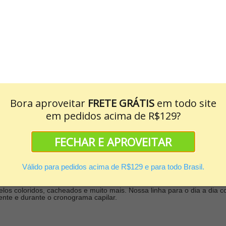
para o seu cronograma ca
nada mais é do que a combinação certa de produtos de qualidade que v
u cronograma capilar, veio ao lugar certo! A Phytoervas tem opções 
sso catálogo!
pilar e para que serve
Bora aproveitar
FRETE GRÁTIS
em todo site
cífica de cuidados com o cabelo, que tem uma programação certa e et
em pedidos acima de R$129?
ção e promover reconstrução nos fios através de ativos naturais e sau
 cumpram o papel definido.
FECHAR E APROVEITAR
 no cronograma capilar
Válido para pedidos acima de R$129 e para todo Brasil.
eu dia a dia no catálogo. Isso porque queremos oferecer nutrição de
los coloridos, cacheados e muito mais. Nossa linha para o dia a di
ente e durante o cronograma capilar.