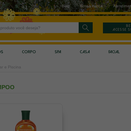
Blog
Nossa marca
Atendimen
Be
Acesse 
OS
CORPO
SPA
CASA
FACIAL
ar e Piscina
MPOO