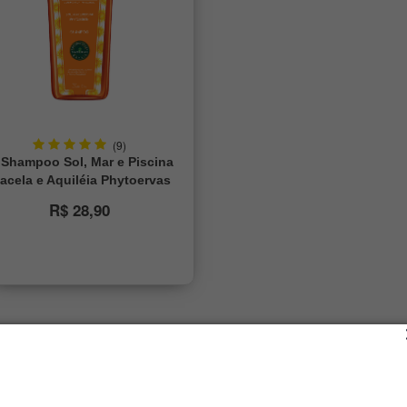
(9)
Shampoo Sol, Mar e Piscina
acela e Aquiléia Phytoervas
250ml
R$ 28,90