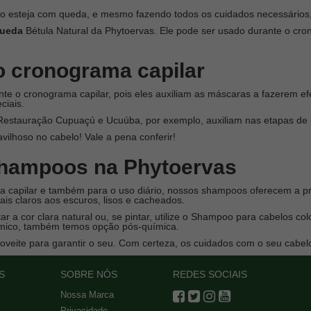
lo esteja com queda, e mesmo fazendo todos os cuidados necessários,
queda
Bétula Natural da Phytoervas. Ele pode ser usado durante o crono
 cronograma capilar
e o cronograma capilar, pois eles auxiliam as máscaras a fazerem efe
ciais.
estauração Cupuaçú e Ucuúba, por exemplo, auxiliam nas etapas de 
ilhoso no cabelo! Vale a pena conferir!
shampoos na Phytoervas
 capilar e também para o uso diário, nossos shampoos oferecem a pro
is claros aos escuros, lisos e cacheados.
ar a cor clara natural ou, se pintar, utilize o Shampoo para cabelos c
ímico, também temos opção pós-química.
eite para garantir o seu. Com certeza, os cuidados com o seu cabelo
S
SOBRE NÓS
REDES SOCIAIS
Nossa Marca
Privacidade