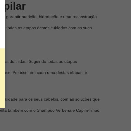
pilar
ão garantir nutrição, hidratação e uma reconstrução
para todas as etapas destes cuidados com as suas
apas definidas. Seguindo todas as etapas
dáveis. Por isso, em cada uma destas etapas, é
 qualidade para os seus cabelos, com as soluções que
a conta também com o Shampoo Verbena e Capim-limão,