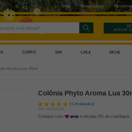
Blog
Nossa marca
Atendimen
Be
Acesse 
OS
CORPO
SPA
CASA
FACIAL
hyto Aroma Lua 30ml
Colônia Phyto Aroma Lua 30
(
1 Avaliação
)
Ref:
040350210
Compre com
e receba 3% de cashback