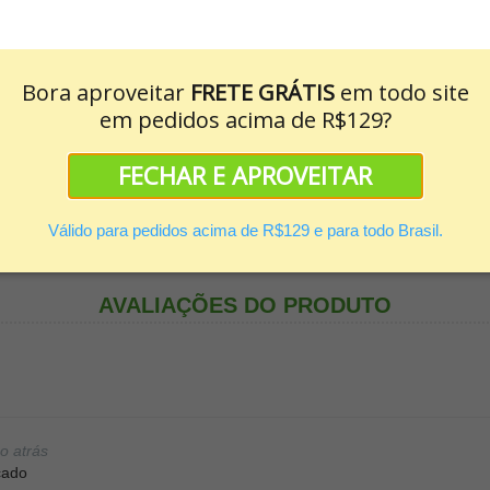
PhytoCorpo
Colônia
INFORMAÇÕES ADICIONAIS
Bora aproveitar
FRETE GRÁTIS
em todo site
ceryl-3 Caprylate; Tris(Tetramethylhydroxypiperidinol) Citrate; Parfum
em pedidos acima de R$129?
nzyl Benzoate; Cinnamal; Cinnamyl Alcohol; Coumarin; Limonene; Linalo
prilato de poliglicerila-3; citrato de tris(tetrametilidroxipiperidinol); p
ool de anis; benzoato de benzila; cinamaldeído; álcool cinamílico; cuma
FECHAR E APROVEITAR
omáticos de limão e patchouli, promove uma
entes e ambarados que reúnem o melhor da natureza pra você.
Válido para pedidos acima de R$129 e para todo Brasil.
AVALIAÇÕES DO PRODUTO
o atrás
cado