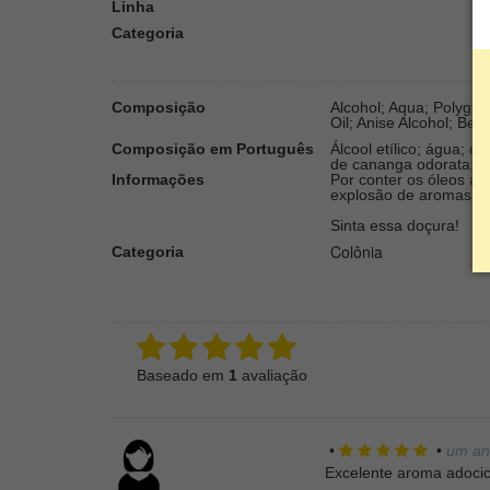
Linha
Categoria
Composição
Alcohol; Aqua; Polygly
Oil; Anise Alcohol; Be
Composição em Português
Álcool etílico; água; ca
de cananga odorata; álc
Informações
Por conter os óleos ar
explosão de aromas qu
Sinta essa doçura!
Colônia
Categoria
Baseado em
1
avaliação
•
•
um an
Excelente aroma adoci