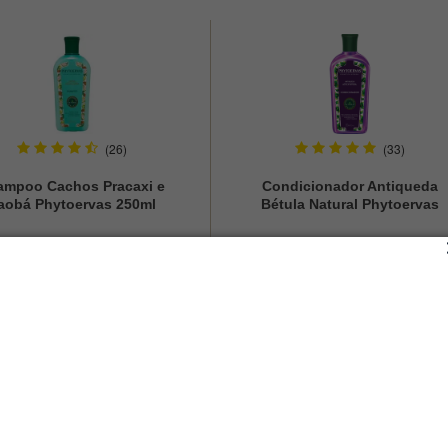
(26)
(33)
ampoo Cachos Pracaxi e
Condicionador Antiqueda
aobá Phytoervas 250ml
Bétula Natural Phytoervas
250ml
R$ 29,90
R$ 28,90
R$ 19,44
à vista
à vista
DESCRIÇÃO
 do ylang-ylang, a Colônia Phyto Aroma LUA associa notas marcantes 
INFORMAÇÕES ADICIONAIS