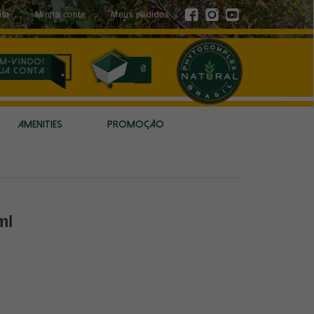
to
Minha conta
Meus pedidos
m-vindo!
0
sua conta
AMENITIES
PROMOÇÃO
ml