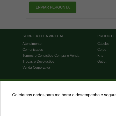
ENVIAR PERGUNTA
SOBRE A LOJA VIRTUAL
PRODUTO
Atendimento
Cabelos
Comunicados
Corpo
Termos e Condições Compra e Venda
Kits
Trocas e Devoluções
Outlet
Venda Corporativa
FORMAS DE PAGAMENTO
Coletamos dados para melhorar o desempenho e segurança