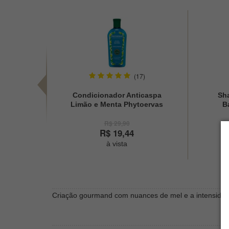
(17)
Condicionador Anticaspa
Sh
Limão e Menta Phytoervas
B
250ml
R$ 29,90
R$ 19,44
à vista
Criação gourmand com nuances de mel e a intensidade