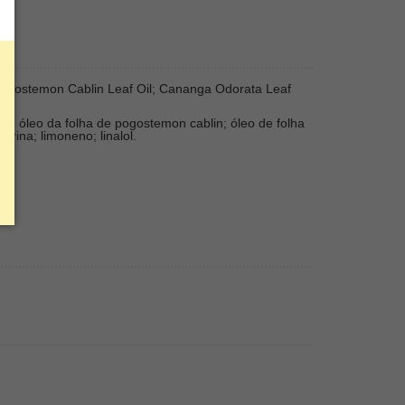
; Pogostemon Cablin Leaf Oil; Cananga Odorata Leaf
ol.
erfume; óleo da folha de pogostemon cablin; óleo de folha
rina; limoneno; linalol.