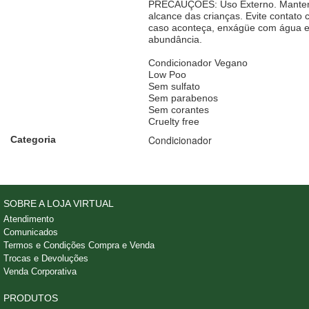
PRECAUÇÕES: Uso Externo. Manten
alcance das crianças. Evite contato 
caso aconteça, enxágüe com água 
abundância.
Condicionador Vegano
Low Poo
Sem sulfato
Sem parabenos
Sem corantes
Cruelty free
Condicionador
Categoria
SOBRE A LOJA VIRTUAL
Atendimento
Comunicados
Termos e Condições Compra e Venda
Trocas e Devoluções
Venda Corporativa
PRODUTOS