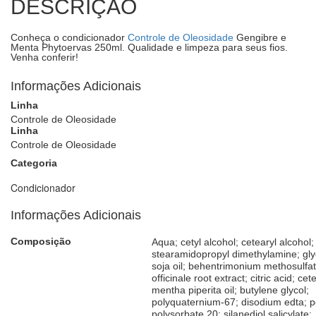
DESCRIÇÃO
Conheça o condicionador
Controle de Oleosidade
Gengibre e
Menta Phytoervas 250ml. Qualidade e limpeza para seus fios.
Venha conferir!
Informações Adicionais
Linha
Controle de Oleosidade
Linha
Controle de Oleosidade
Categoria
Condicionador
Informações Adicionais
Composição
Aqua; cetyl alcohol; cetearyl alcohol;
stearamidopropyl dimethylamine; glyc
soja oil; behentrimonium methosulfat
officinale root extract; citric acid; ce
mentha piperita oil; butylene glycol;
polyquaternium-67; disodium edta; 
polysorbate 20; silanediol salicylate;