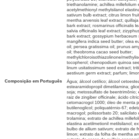
triethanolamine; achillea millefolium 
acetylmethionyl methylsilanol elastina
sativum bulb extract; citrus limon frui
mentha arvensis leaf extract; quillaj
bark extract; rosmarinus officinalis le
salvia officinalis leaf extract; zizyphu
bark extract; gossypium herbaceum s
mangifera indica seed butter; olea e
oil; persea gratissima oil; prunus am
oil; theobroma cacao seed butter;
methylchloroisothiazolinone/methylis
tocopherol; chenopodium quinoa see
linum usitatissimum seed extract; tri
aestivum germ extract; parfum; limo
Composição em Português
Água; álcool cetílico; álcool cetoestea
estearamidopropil dimetilamina; glice
soja; metossulfato de beentrimônio; 
raiz de zingiber officinale; ácido cítri
cetomacrogol 1000; óleo de menta pi
butilenoglicol; poliquatérnio-67; edet
macrogol; polissorbato 20; salicilato 
trolamina; extrato de achillea millefo
elastina acetilmetionil metilsilanol; e
bulbo de allium sativum; extrato de fr
limon; extrato da folha de mentha ar