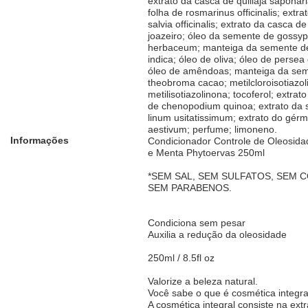
extrato da casca de quillaja saponari
folha de rosmarinus officinalis; extra
salvia officinalis; extrato da casca de
joazeiro; óleo da semente de gossy
herbaceum; manteiga da semente d
indica; óleo de oliva; óleo de persea
óleo de amêndoas; manteiga da se
theobroma cacao; metilcloroisotiazol
metilisotiazolinona; tocoferol; extra
de chenopodium quinoa; extrato da
linum usitatissimum; extrato do gérm
aestivum; perfume; limoneno.
Informações
Condicionador Controle de Oleosid
e Menta Phytoervas 250ml
*SEM SAL, SEM SULFATOS, SEM 
SEM PARABENOS.
Condiciona sem pesar
Auxilia a redução da oleosidade
250ml / 8.5fl oz
Valorize a beleza natural.
Você sabe o que é cosmética integra
A cosmética integral consiste na ext