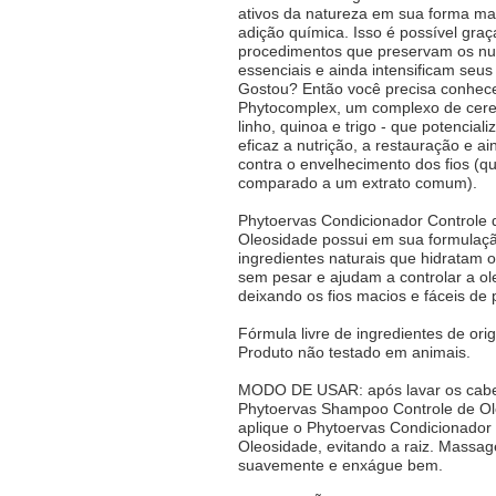
ativos da natureza em sua forma ma
adição química. Isso é possível graç
procedimentos que preservam os nut
essenciais e ainda intensificam seus 
Gostou? Então você precisa conhec
Phytocomplex, um complexo de cereai
linho, quinoa e trigo - que potencial
eficaz a nutrição, a restauração e a
contra o envelhecimento dos fios (q
comparado a um extrato comum).
Phytoervas Condicionador Controle 
Oleosidade possui em sua formulaç
ingredientes naturais que hidratam 
sem pesar e ajudam a controlar a ol
deixando os fios macios e fáceis de 
Fórmula livre de ingredientes de ori
Produto não testado em animais.
MODO DE USAR: após lavar os cabe
Phytoervas Shampoo Controle de Ol
aplique o Phytoervas Condicionador
Oleosidade, evitando a raiz. Massag
suavemente e enxágue bem.