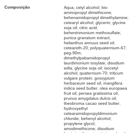
Composição
Aqua; cetyl alcohol; bis-
aminopropyl dimethicone;
behenamidopropyl dimethylamine;
cetearyl alcohol; glycerin; glycine
soja oil; citric acid;
behentrimonium methosulfate;
punica granatum extract;
helianthus annuus seed oil;
ceteareth-20; polyquaternium-67;
peg-90m;
dimethylpabamidopropyl
laurdimonium tosylate; disodium
edta; glycine soja oil; isocetyl
alcohol; quaternium-70; triticum
vulgare protein; gossypium
herbaceum seed oil; mangifera
indica seed butter; olea europaea
fruit oil; persea gratissima oil;
prunus amygdalus dulcis oil;
theobroma cacao seed butter;
hydroxyethyl
cetearamidopropyldimonium
chloride; behenyl alcohol;
propylene glycol;
amodimethicone; disodium