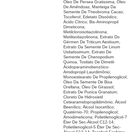
Óleo De Persea Gratissima; Óleo
De Amêndoas; Manteiga Da
Semente De Theobroma Cacao;
Tocoferol; Edetato Dissódico;
Ácido Cítrico; Bis-Aminopropil
Dimeticona;
Metilcloroisotiazolinona;
Metilisotiazolinona; Extrato Do
Gérmen De Triticum Aestivum;
Extrato Da Semente De Linum
Usitatissimum; Extrato De
Semente De Chenopodium
Quinoa; Tosilato De Dimetil-
Ácidoparaminobenzóico-
Amidopropil Laurdimônio;
Monoestearato De Propilenoglicol;
Óleo Da Semente De Bixa
Orellana; Óleo De Girassol;
Extrato De Punica Granatum;
Cloreto De Hidroxietil
Cetearamidopropildimônio; Álcool
Beenílico; Álcool Isocetílico;
Quatérnio-70; Propilenoglicol;
Amodimeticona; Polietilenoglicol-7
Éter De Sec-Álcool C12-14;
Polietilenoglicol-5 Éter De Sec-