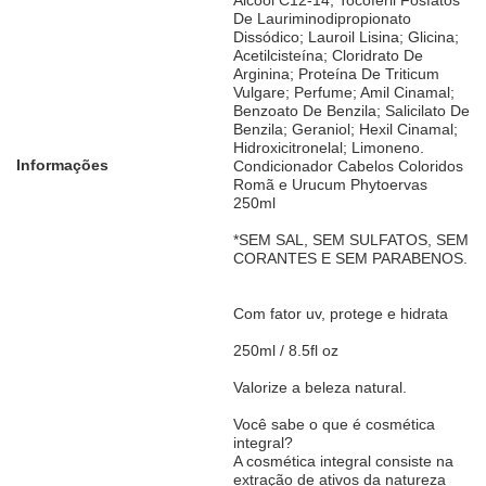
Álcool C12-14; Tocoferil Fosfatos
De Lauriminodipropionato
Dissódico; Lauroil Lisina; Glicina;
Acetilcisteína; Cloridrato De
Arginina; Proteína De Triticum
Vulgare; Perfume; Amil Cinamal;
Benzoato De Benzila; Salicilato De
Benzila; Geraniol; Hexil Cinamal;
Hidroxicitronelal; Limoneno.
Informações
Condicionador Cabelos Coloridos
Romã e Urucum Phytoervas
250ml
*SEM SAL, SEM SULFATOS, SEM
CORANTES E SEM PARABENOS.
Com fator uv, protege e hidrata
250ml / 8.5fl oz
Valorize a beleza natural.
Você sabe o que é cosmética
integral?
A cosmética integral consiste na
extração de ativos da natureza