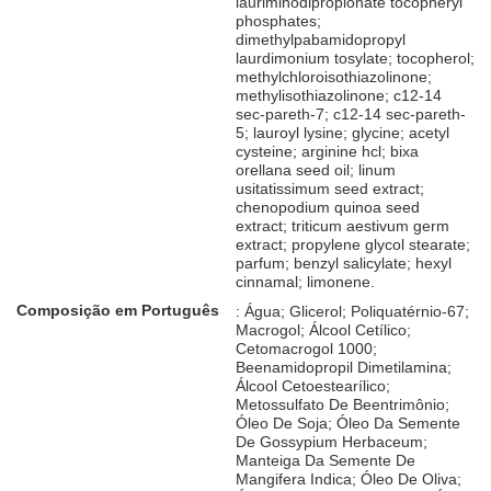
lauriminodipropionate tocopheryl
phosphates;
dimethylpabamidopropyl
laurdimonium tosylate; tocopherol;
methylchloroisothiazolinone;
methylisothiazolinone; c12-14
sec-pareth-7; c12-14 sec-pareth-
5; lauroyl lysine; glycine; acetyl
cysteine; arginine hcl; bixa
orellana seed oil; linum
usitatissimum seed extract;
chenopodium quinoa seed
extract; triticum aestivum germ
extract; propylene glycol stearate;
parfum; benzyl salicylate; hexyl
cinnamal; limonene.
Composição em Português
: Água; Glicerol; Poliquatérnio-67;
Macrogol; Álcool Cetílico;
Cetomacrogol 1000;
Beenamidopropil Dimetilamina;
Álcool Cetoestearílico;
Metossulfato De Beentrimônio;
Óleo De Soja; Óleo Da Semente
De Gossypium Herbaceum;
Manteiga Da Semente De
Mangifera Indica; Óleo De Oliva;