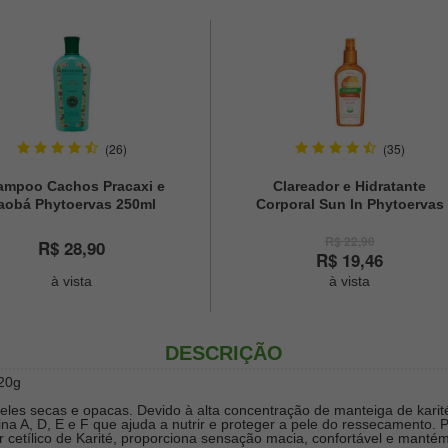
(26)
(35)
ampoo Cachos Pracaxi e
Clareador e Hidratante
aobá Phytoervas 250ml
Corporal Sun In Phytoervas
120ml
R$ 22,90
R$ 28,90
R$ 19,46
à vista
à vista
DESCRIÇÃO
220g
peles secas e opacas. Devido à alta concentração de manteiga de karit
a A, D, E e F que ajuda a nutrir e proteger a pele do ressecamento. Pr
cetílico de Karité, proporciona sensação macia, confortável e mantém