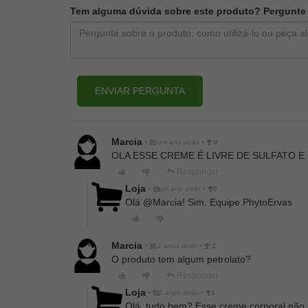
Tem alguma dúvida sobre este produto? Pergunte a
ENVIAR PERGUNTA
Marcia
•
um ano atrás
•
0
OLA ESSE CREME É LIVRE DE SULFATO 
Responder
Loja
•
um ano atrás
•
0
Olá @Marcia! Sim. Equipe PhytoErvas
Marcia
•
2 anos atrás
•
1
O produto tem algum petrolato?
Responder
Loja
•
2 anos atrás
•
1
Olá, tudo bem? Esse creme corporal não p