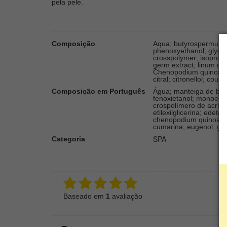
pela pele.
Composição
Aqua; butyrospermum par
phenoxyethanol; glycery
crosspolymer; isopropa
germ extract; linum usi
Chenopodium quinoa see
citral; citronellol; cou
Composição em Português
Água; manteiga de butyr
fenoxietanol; monoestea
crospolímero de acrilat
etilexilglicerina; edet
chenopodium quinoa; di-t
cumarina; eugenol; gera
SPA
Categoria
Baseado em
1
avaliação