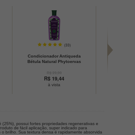
(33)
Condicionador Antiqueda
Shampoo Se
Bétula Natural Phytoervas
Intensa C
250ml
Phytoe
R$ 29,90
R$
R$ 19,44
à vista
à
é (25%), possui fortes propriedades regenerativas e
oduto de fácil aplicação, super indicado para
 o brilho. Sua textura densa é rapidamente absorvida