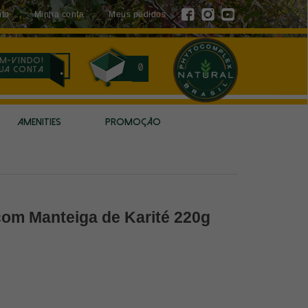
to
Minha conta
Meus pedidos
m-vindo!
0
sua conta
AMENITIES
PROMOÇÃO
com Manteiga de Karité 220g