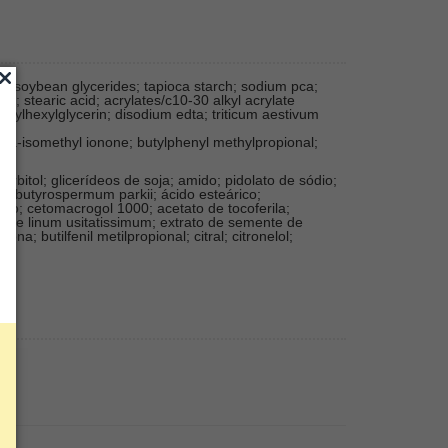
ol; soybean glycerides; tapioca starch; sodium pca;
s; stearic acid; acrylates/c10-30 alkyl acrylate
hylhexylglycerin; disodium edta; triticum aestivum
ha-isomethyl ionone; butylphenyl methylpropional;
orbitol; glicerídeos de soja; amido; pidolato de sódio;
 de butyrospermum parkii; ácido esteárico;
dio; cetomacrogol 1000; acetato de tocoferila;
te de linum usitatissimum; extrato de semente de
a; butilfenil metilpropional; citral; citronelol;