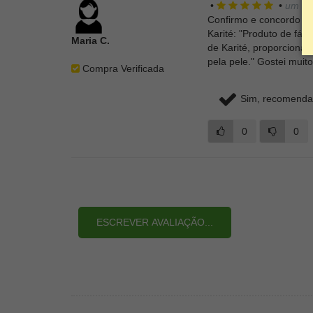
•
•
um an
Confirmo e concordo c
Karité: "Produto de fác
Maria C.
de Karité, proporciona
pela pele." Gostei muito
Compra Verificada
Sim, recomendar
0
0
ESCREVER AVALIAÇÃO...