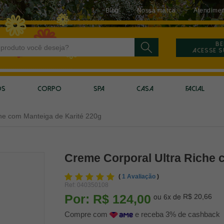
Blog
Nossa marca
Atendimen
Be
Acesse 
OS
CORPO
SPA
CASA
FACIAL
he com Manteiga de Karité 220g
Creme Corporal Ultra Riche 
(
1 Avaliação
)
Ref:
040350108
ou
x
de
Por:
R$ 124,00
R$ 20,66
6
Compre com
e receba 3% de cashback