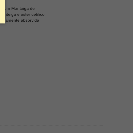
e com Manteiga de
anteiga e éster cetílico
rapidamente absorvida