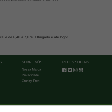
l é de 6,40 á 7,0 %. Obrigado e até logo!
S
SOBRE NÓS
REDES SOCIAIS
Nossa Marca
Privacidade
Cruelty Free