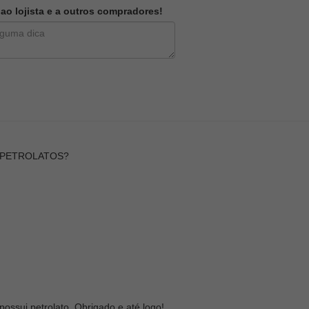
o lojista e a outros compradores!
E PETROLATOS?
ossui petrolato. Obrigado e até logo!