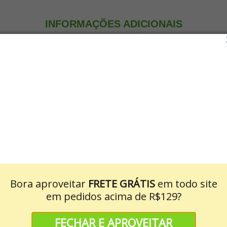
INFORMAÇÕES ADICIONAIS
kii butter; dimethicone; glycerin; c13-15 alkane; cetyl alcohol; sorbit
l stearate; cetearyl alcohol; butyrospermum parkii butter unsaponifiable
nolamine; sodium cocoyl glutamate; ceteareth-20; tocopheryl acetate;et
tatissimum seed extract;
d extract; octadecyl di-t-butyl-4-hydroxyhydrocinnamate; parfum; alp
marin; eugenol; geraniol; limonene; linalool.
ospermum parkii; dimeticona; glicerol; alcano c13-15; álcool cetílico; s
rato de glicerila; álcool cetoestearílico; insaponificáveis de manteiga
os/acrilato de alquila c10-30; isopropanolamina; cocoil glutamato de só
ato dissódico; extrato do gérmen de triticum aestivum; extrato da semen
-butil-4-hidróxi-hidrocinamato de octadecila; perfume; alfa-isometil ionon
niol; limoneno; linalol.
AVALIAÇÕES DO PRODUTO
Bora aproveitar
FRETE GRÁTIS
em todo site
em pedidos acima de R$129?
FECHAR E APROVEITAR