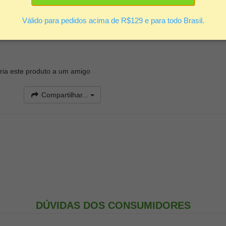
o atrás
om as informações da PHYTOERVAS sobre Creme Corporal Ultra Rich
Válido para pedidos acima de R$129 e para todo Brasil.
il aplicação, super indicado para massagem corporal, enriquecido com m
 sensação macia, confortável e mantém o brilho. Sua textura densa é 
ia este produto a um amigo
Compartilhar...
DÚVIDAS DOS CONSUMIDORES