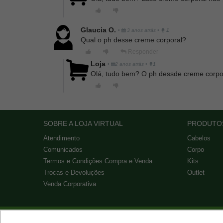
Glaucia O.
•
3 anos atrás
•
1
Qual o ph desse creme corporal?
Responder
Loja
•
2 anos atrás
•
1
Olá, tudo bem? O ph dessde creme corpora
SOBRE A LOJA VIRTUAL
PRODUTO
Atendimento
Cabelos
Comunicados
Corpo
Termos e Condições Compra e Venda
Kits
Trocas e Devoluções
Outlet
Venda Corporativa