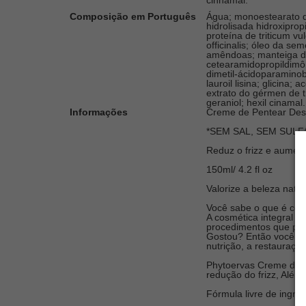
Composição em Português
Água; monoestearato de 
hidrolisada hidroxipropi
proteína de triticum vul
officinalis; óleo da s
amêndoas; manteiga da s
cetearamidopropildimôni
dimetil-ácidoparaminob
lauroil lisina; glicina
extrato do gérmen de tr
geraniol; hexil cinamal.
Informações
Creme de Pentear Desa
*SEM SAL, SEM SUL
Reduz o frizz e aument
150ml/ 4.2 fl oz
Valorize a beleza natur
Você sabe o que é cosm
A cosmética integral c
procedimentos que pres
Gostou? Então você pre
nutrição, a restauraç
Phytoervas Creme de P
redução do frizz, Além 
Fórmula livre de ingre