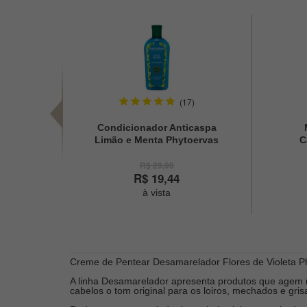
(17)
Condicionador Anticaspa
Limão e Menta Phytoervas
C
250ml
R$ 29,90
R$ 19,44
à vista
Creme de Pentear Desamarelador Flores de Violeta P
A linha Desamarelador apresenta produtos que agem no
cabelos o tom original para os loiros, mechados e gris