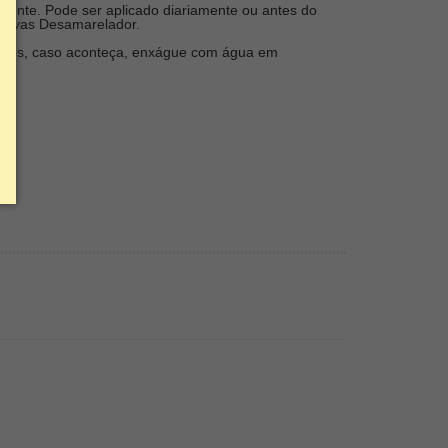
mente. Pode ser aplicado diariamente ou antes do
oervas Desamarelador.
olhos, caso aconteça, enxágue com água em