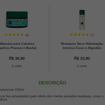
(6)
(7)
Máscara para Cabelos
Shampoo Seco Hidratação
achos Pracaxi e Baobá
Intensa Coco e Algodão
Phytoervas 220g
Phytoervas 150ml
R$ 36,90
R$ 33,90
à vista
à vista
DESCRIÇÃO
hytoervas 150ml
s fios amarelados pelo efeito dos metais pesados residuais, como o c
alhos.