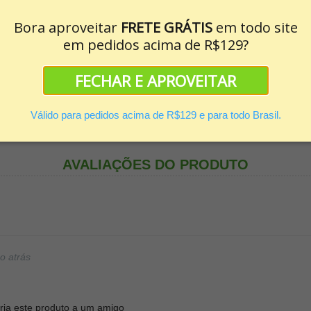
 sobre os cabelos úmidos ou secos, evitando a raiz, distribua suave
ara um melhor resultado utilize também outros produtos da linha Phyt
Bora aproveitar
FRETE GRÁTIS
em todo site
no. Mantenha fora do alcance das crianças. Evite contato com os 
em pedidos acima de R$129?
gano
FECHAR E APROVEITAR
Válido para pedidos acima de R$129 e para todo Brasil.
AVALIAÇÕES DO PRODUTO
o atrás
ia este produto a um amigo