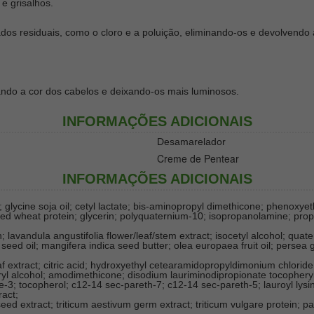
e grisalhos.
os residuais, como o cloro e a poluição, eliminando-os e devolvendo a
çando a cor dos cabelos e deixando-os mais luminosos.
INFORMAÇÕES ADICIONAIS
Desamarelador
Creme de Pentear
INFORMAÇÕES ADICIONAIS
; glycine soja oil; cetyl lactate; bis-aminopropyl dimethicone; phenoxy
ed wheat protein; glycerin; polyquaternium-10; isopropanolamine; prop
; lavandula angustifolia flower/leaf/stem extract; isocetyl alcohol; quate
ed oil; mangifera indica seed butter; olea europaea fruit oil; persea g
af extract; citric acid; hydroxyethyl cetearamidopropyldimonium chloride
ryl alcohol; amodimethicone; disodium lauriminodipropionate tocophe
3; tocopherol; c12-14 sec-pareth-7; c12-14 sec-pareth-5; lauroyl lysine;
ract;
d extract; triticum aestivum germ extract; triticum vulgare protein; pa