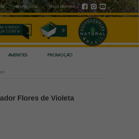
to
Minha conta
Meus pedidos
m-vindo!
0
sua conta
AMENITIES
PROMOÇÃO
0ml
dor Flores de Violeta