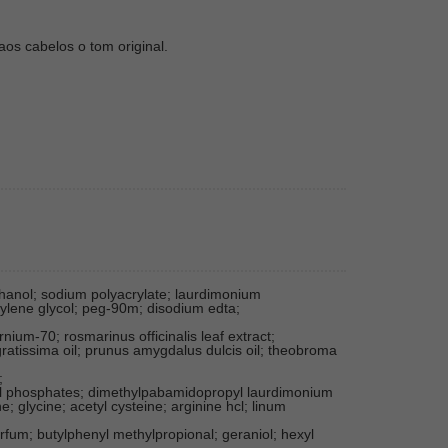
os cabelos o tom original.
ethanol; sodium polyacrylate; laurdimonium
ylene glycol; peg-90m; disodium edta;
rnium-70; rosmarinus officinalis leaf extract;
ratissima oil; prunus amygdalus dulcis oil; theobroma
;
ryl phosphates; dimethylpabamidopropyl laurdimonium
 glycine; acetyl cysteine; arginine hcl; linum
rfum; butylphenyl methylpropional; geraniol; hexyl