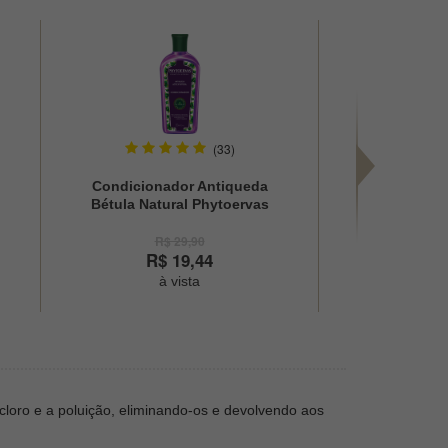
(33)
Condicionador Antiqueda
Clareador
Bétula Natural Phytoervas
Corporal Su
250ml
1
R$ 29,90
R$
R$ 19,44
R$
à vista
à
loro e a poluição, eliminando-os e devolvendo aos