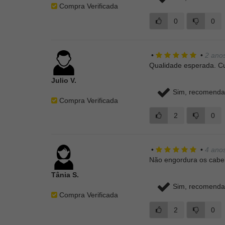
Compra Verificada
0
0
•
•
2 anos
Qualidade esperada. Cu
Julio V.
Sim, recomendar
Compra Verificada
2
0
•
•
4 anos
Não engordura os cabel
Tânia S.
Sim, recomendar
Compra Verificada
2
0