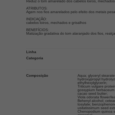
Reduz o tom amarelado dos cabelos loiros, mechados 
ATRIBUTOS:
Agem nos fios amarelados pelo efeito dos metais pesad
INDICAÇÃO:
cabelos loiros, mechados e grisalhos
BENEFÍCIOS:
Matização gradativa do tom alaranjado dos fios, real
Linha
Categoria
Composição
Aqua; glyceryl stearate
hydroxypropyl hydrolyz
ethylhexylglycerin;
Triticum vulgare protein
gossypium herbaceum se
cacao seed butter;
Viola odorata flower/le
Behenyl alcohol; cetea
tosylate; benzophenone-
usitatissimum seed ext
Chenopodium quinoa see
cinnamal.