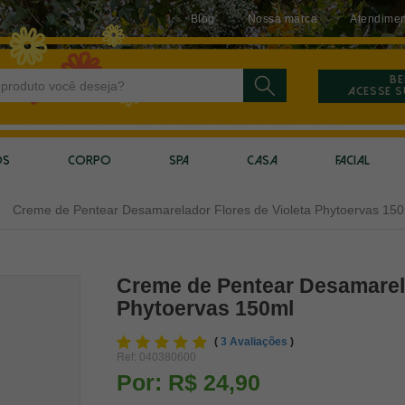
Blog
Nossa marca
Atendimen
Be
Acesse 
OS
CORPO
SPA
CASA
FACIAL
Creme de Pentear Desamarelador Flores de Violeta Phytoervas 15
Creme de Pentear Desamarela
Phytoervas 150ml
(
3 Avaliações
)
Ref:
040380600
Por:
R$ 24,90