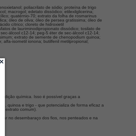
noxietanol; poliacrilato de sódio; proteína de trigo
ol; macrogol; edetato dissódico; etilexilglicerina;
etílico; quatérnio-70; extrato da folha de rosmarinus
a; óleo de oliva; óleo de persea gratissima; óleo de
do cítrico; cloreto de hidroxietil
sfatos de lauriminodipropionato dissódico; tosilato de
sec-álcool c12-14; peg-5 éter de sec-álcool c12-14;
itatissimum; extrato de semente de chenopodium quinoa;
alfa-isometil ionona; butilfenil metilpropional;
 adição química. Isso é possível graças a
, quinoa e trigo - que potencializa de forma eficaz a
 um extrato comum).
liar no desembaraço dos fios, nos penteados e na