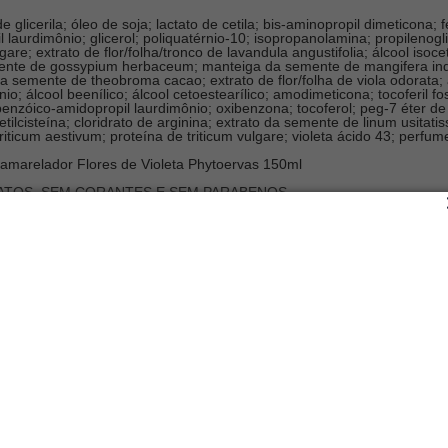
glicerila; óleo de soja; lactato de cetila; bis-aminopropil dimeticona; fe
l laurdimônio; glicerol; poliquatérnio-10; isopropanolamina; propilenoglic
gare; extrato de flor/folha/tronco de lavandula angustifolia; álcool isoc
emente de gossypium herbaceum; manteiga da semente de mangifera indic
emente de theobroma cacao; extrato de flor/folha de viola odorata; áci
o; álcool beenílico; álcool cetoestearílico; amodimeticona; tocoferil fo
enzóico-amidopropil laurdimônio; oxibenzona; tocoferol; peg-7 éter de 
; acetilcisteína; cloridrato de arginina; extrato da semente de linum us
iticum aestivum; proteína de triticum vulgare; violeta ácido 43; perfume; 
marelador Flores de Violeta Phytoervas 150ml
FATOS, SEM CORANTES E SEM PARABENOS.
a o brilho
al.
ética integral?
onsiste na extração de ativos da natureza em sua forma mais pura, sem
ervam os nutrientes essenciais e ainda intensificam seus efeitos.
cisa conhecer o Phytocomplex, um complexo de cereais integrais - linho
ão e ainda age contra o envelhecimento dos fios (quando comparado a
entear Leave-in Desamarelador foi especialmente formulado para auxi
disso, hidrata, protege e aumenta o brilho dos cabelos.
dientes de origem animal. Produto não testado em animais.