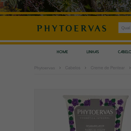
HOME
LINHAS
CABEL
Cabelos
Creme de Pentear
Phytoervas