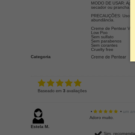
MODO DE USAR: Aplique
secador ou prancha. P
PRECAUÇÕES: Uso Exter
abundância.
Creme de Pentear Ve
Low Poo
Sem sulfato
Sem parabenos
Sem corantes
Cruelty free
Creme de Pentear
Categoria
Baseado em
3
avaliações
•
•
um an
Adoro muito.
Estela M.
Sim, recomendar