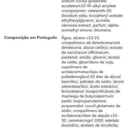
sodium cocoyl glutamate;
acrylates/c10-30 alkyl acrylate
crosspolymer; ceteareth-20;
disodium edta; tocopheryl acetate;
ethylhexylglycerin; acmella
oleracea extract; parfum; alpha-
isomethyl ionone; limonene.
Composição em Português
Água; alcano c13-15;
crospolímero de dimeticona/vinil
dimeticona; álcool cetílico; extrato
de saccharum officinarum;
pantenol; amido; glicerol; lactato
de cetila; glicerídeos de soja;
copolímero de
acrilatos/metacrilato de
polietilenoglicol-25 éter de álcool
beenílico; pidolato de sódio; álcool
cetoestearílico; ácido esteárico;
fenoxietanol; insaponificáveis de
manteiga de butyrospermum
parkii; isopropanolamina;
propanodiol; cocoil glutamato de
sódio; crospolímero de
acrilatos/acrilato de alquila c10-
30; cetomacrogol 1000; edetato
dissódico; acetato de tocoferila;