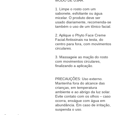
MODO DE USAR:
1. Limpe o rosto com um
sabonete, esfoliante ou água
micelar. O produto deve ser
usado diariamente, recomenda-se
também o uso de um tônico facial.
2. Aplique o Phyto Face Creme
Facial Antissinais na testa, do
centro para fora, com movimentos
circulares.
3. Massageie as maçãs do rosto
com movimentos circulares,
finalizando a aplicação.
PRECAUÇÕES: Uso externo.
Mantenha fora do alcance das
crianças, em temperatura
ambiente e ao abrigo da luz solar.
Evite contato com os olhos – caso
ocorra, enxágue com água em
abundância. Em caso de irritação,
suspenda o uso.