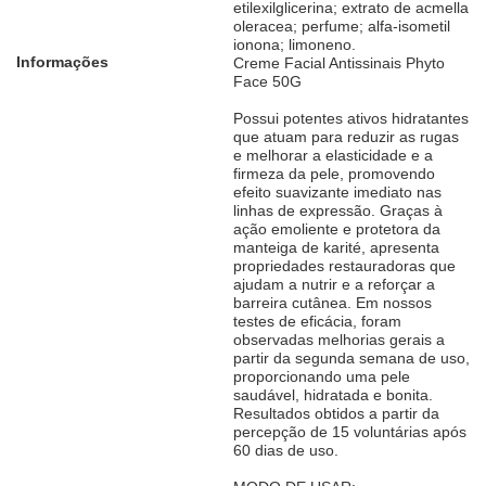
etilexilglicerina; extrato de acmella
oleracea; perfume; alfa-isometil
ionona; limoneno.
Informações
Creme Facial Antissinais Phyto
Face 50G
Possui potentes ativos hidratantes
que atuam para reduzir as rugas
e melhorar a elasticidade e a
firmeza da pele, promovendo
efeito suavizante imediato nas
linhas de expressão. Graças à
ação emoliente e protetora da
manteiga de karité, apresenta
propriedades restauradoras que
ajudam a nutrir e a reforçar a
barreira cutânea. Em nossos
testes de eficácia, foram
observadas melhorias gerais a
partir da segunda semana de uso,
proporcionando uma pele
saudável, hidratada e bonita.
Resultados obtidos a partir da
percepção de 15 voluntárias após
60 dias de uso.