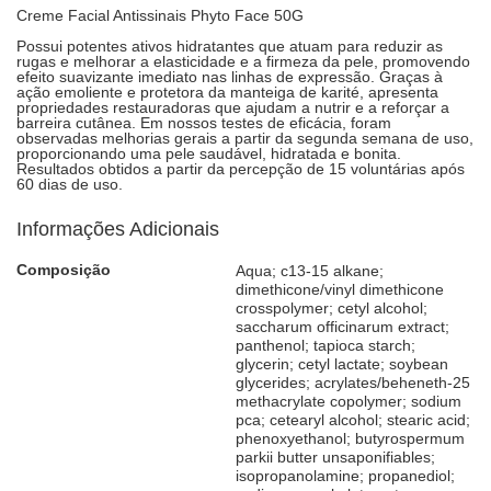
Creme Facial Antissinais Phyto Face 50G
Possui potentes ativos hidratantes que atuam para reduzir as
rugas e melhorar a elasticidade e a firmeza da pele, promovendo
efeito suavizante imediato nas linhas de expressão. Graças à
ação emoliente e protetora da manteiga de karité, apresenta
propriedades restauradoras que ajudam a nutrir e a reforçar a
barreira cutânea. Em nossos testes de eficácia, foram
observadas melhorias gerais a partir da segunda semana de uso,
proporcionando uma pele saudável, hidratada e bonita.
Resultados obtidos a partir da percepção de 15 voluntárias após
60 dias de uso.
Informações Adicionais
Composição
Aqua; c13-15 alkane;
dimethicone/vinyl dimethicone
crosspolymer; cetyl alcohol;
saccharum officinarum extract;
panthenol; tapioca starch;
glycerin; cetyl lactate; soybean
glycerides; acrylates/beheneth-25
methacrylate copolymer; sodium
pca; cetearyl alcohol; stearic acid;
phenoxyethanol; butyrospermum
parkii butter unsaponifiables;
isopropanolamine; propanediol;