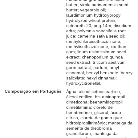
butter; virola surinamensis seed
butter; vegetable oil;
laurdimonium hydroxypropyl
hydrolyzed wheat protein;
ceteareth-20; peg-14m; disodium
edta; polymnia sonchifolia root
juice; camelina sativa seed oil;
methylchloroisothiazolinone;
methylisothiazolinone; xanthan
gum; linum usitatissimum seed
extract; chenopodium quinoa
seed extract; triticum aestivum
germ extract; parfum; amyl
cinnamal; benzyl benzoate; benzyl
salicylate; hexyl cinnamal;
hydroxycitronellal.
Composição em Português
Água; álcool cetoestearílico;
álcool cetílico; bis-aminopropil
dimeticona; beenamidopropil
dimetilamina; cloreto de
beentrimônio; glicerol; ácido
cítrico; cloreto de goma guar
hidroxipropiltrimônio; manteiga da
semente de theobroma
grandiflorum; manteiga da