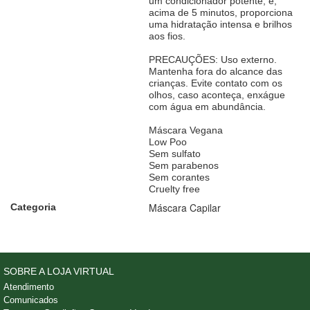
um condicionador potente, e,
acima de 5 minutos, proporciona
uma hidratação intensa e brilhos
aos fios.
PRECAUÇÕES: Uso externo.
Mantenha fora do alcance das
crianças. Evite contato com os
olhos, caso aconteça, enxágue
com água em abundância.
Máscara Vegana
Low Poo
Sem sulfato
Sem parabenos
Sem corantes
Cruelty free
Máscara Capilar
Categoria
SOBRE A LOJA VIRTUAL
Atendimento
Comunicados