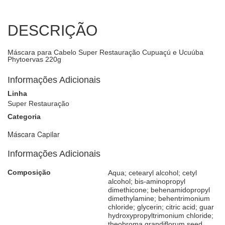
DESCRIÇÃO
Máscara para Cabelo Super Restauração Cupuaçú e Ucuúba
Phytoervas 220g
Informações Adicionais
Linha
Super Restauração
Categoria
Máscara Capilar
Informações Adicionais
Composição
Aqua; cetearyl alcohol; cetyl
alcohol; bis-aminopropyl
dimethicone; behenamidopropyl
dimethylamine; behentrimonium
chloride; glycerin; citric acid; guar
hydroxypropyltrimonium chloride;
theobroma grandiflorum seed