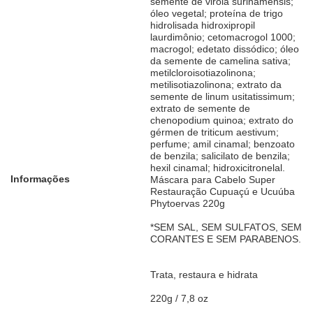
semente de virola surinamensis;
óleo vegetal; proteína de trigo
hidrolisada hidroxipropil
laurdimônio; cetomacrogol 1000;
macrogol; edetato dissódico; óleo
da semente de camelina sativa;
metilcloroisotiazolinona;
metilisotiazolinona; extrato da
semente de linum usitatissimum;
extrato de semente de
chenopodium quinoa; extrato do
gérmen de triticum aestivum;
perfume; amil cinamal; benzoato
de benzila; salicilato de benzila;
hexil cinamal; hidroxicitronelal.
Informações
Máscara para Cabelo Super
Restauração Cupuaçú e Ucuúba
Phytoervas 220g
*SEM SAL, SEM SULFATOS, SEM
CORANTES E SEM PARABENOS.
Trata, restaura e hidrata
220g / 7,8 oz