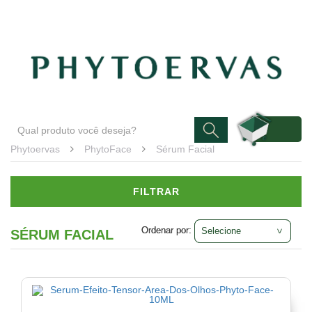
Blog
Atendimento
Minha conta
PhytoFace
Sérum
Facial
(2)
Phytoervas
PhytoFace
Sérum Facial
FILTRAR
Ordenar por:
Ordenar por:
SÉRUM FACIAL