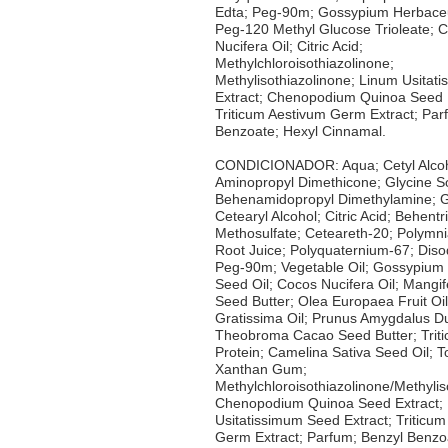
Edta; Peg-90m; Gossypium Herbace
Peg-120 Methyl Glucose Trioleate; 
Nucifera Oil; Citric Acid;
Methylchloroisothiazolinone;
Methylisothiazolinone; Linum Usitat
Extract; Chenopodium Quinoa Seed E
Triticum Aestivum Germ Extract; Par
Benzoate; Hexyl Cinnamal.
CONDICIONADOR: Aqua; Cetyl Alcoho
Aminopropyl Dimethicone; Glycine So
Behenamidopropyl Dimethylamine; G
Cetearyl Alcohol; Citric Acid; Behen
Methosulfate; Ceteareth-20; Polymni
Root Juice; Polyquaternium-67; Diso
Peg-90m; Vegetable Oil; Gossypiu
Seed Oil; Cocos Nucifera Oil; Mangif
Seed Butter; Olea Europaea Fruit Oi
Gratissima Oil; Prunus Amygdalus Dul
Theobroma Cacao Seed Butter; Triti
Protein; Camelina Sativa Seed Oil; T
Xanthan Gum;
Methylchloroisothiazolinone/Methylis
Chenopodium Quinoa Seed Extract;
Usitatissimum Seed Extract; Triticu
Germ Extract; Parfum; Benzyl Benzo