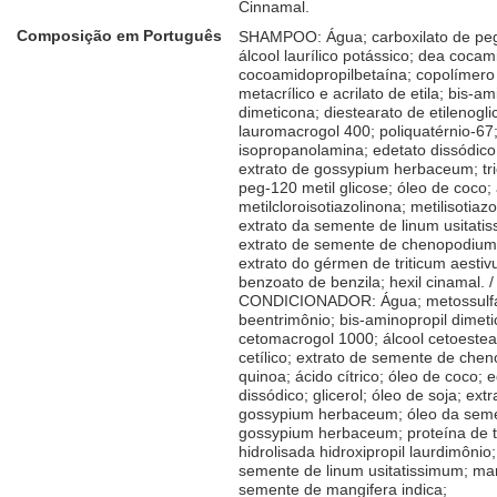
Cinnamal.
Composição em Português
SHAMPOO: Água; carboxilato de peg
álcool laurílico potássico; dea cocam
cocoamidopropilbetaína; copolímero
metacrílico e acrilato de etila; bis-am
dimeticona; diestearato de etilenoglic
lauromacrogol 400; poliquatérnio-67
isopropanolamina; edetato dissódico
extrato de gossypium herbaceum; tri
peg-120 metil glicose; óleo de coco; á
metilcloroisotiazolinona; metilisotiaz
extrato da semente de linum usitati
extrato de semente de chenopodium
extrato do gérmen de triticum aesti
benzoato de benzila; hexil cinamal. /
CONDICIONADOR: Água; metossulfa
beentrimônio; bis-aminopropil dimeti
cetomacrogol 1000; álcool cetoestearí
cetílico; extrato de semente de che
quinoa; ácido cítrico; óleo de coco; 
dissódico; glicerol; óleo de soja; ext
gossypium herbaceum; óleo da sem
gossypium herbaceum; proteína de t
hidrolisada hidroxipropil laurdimônio;
semente de linum usitatissimum; ma
semente de mangifera indica;