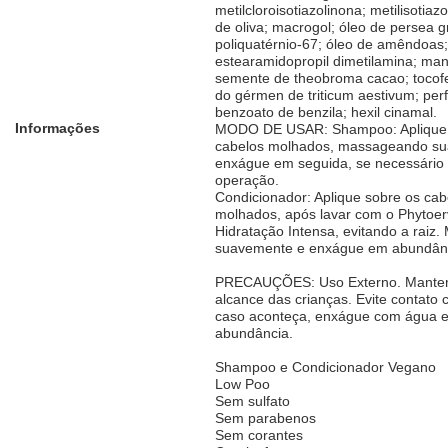
metilcloroisotiazolinona; metilisotiaz
de oliva; macrogol; óleo de persea g
poliquatérnio-67; óleo de amêndoas;
estearamidopropil dimetilamina; man
semente de theobroma cacao; tocofer
do gérmen de triticum aestivum; per
benzoato de benzila; hexil cinamal.
Informações
MODO DE USAR: Shampoo: Aplique 
cabelos molhados, massageando s
enxágue em seguida, se necessário 
operação.
Condicionador: Aplique sobre os cab
molhados, após lavar com o Phyto
Hidratação Intensa, evitando a raiz
suavemente e enxágue em abundân
PRECAUÇÕES: Uso Externo. Manten
alcance das crianças. Evite contato 
caso aconteça, enxágue com água 
abundância.
Shampoo e Condicionador Vegano
Low Poo
Sem sulfato
Sem parabenos
Sem corantes