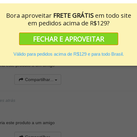
Bora aproveitar
FRETE GRÁTIS
em todo site
em pedidos acima de R$129?
es atrás
FECHAR E APROVEITAR
, do cheiro suave. Deixou a pele macia e cheirosa. O fato de ser uma 
rais, sem sulfato, parabenos, corantes, foi muito importante para mi
 produtos da marca.
Válido para pedidos acima de R$129 e para todo Brasil.
ia este produto a um amigo
Compartilhar...
es atrás
ia este produto a um amigo