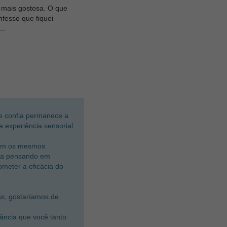
 mais gostosa. O que
fesso que fiquei
..
 e confia permanece a
a experiência sensorial
 com os mesmos
eita pensando em
meter a eficácia do
as, gostaríamos de
rância que você tanto