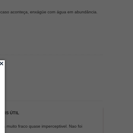
s, caso aconteça, enxágüe com água em abundância.
AIS ÚTIL
ma muito fraco quase imperceptivel. Nao foi