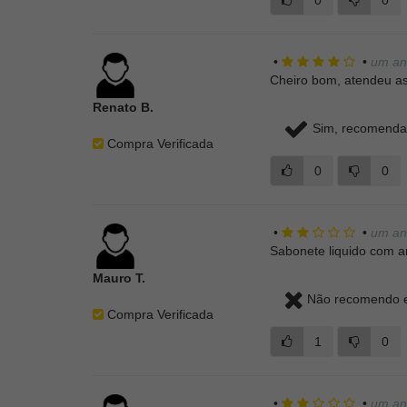
0
0
•
•
um an
Cheiro bom, atendeu as
Renato B.
Sim, recomendar
Compra Verificada
0
0
•
•
um an
Sabonete liquido com a
Mauro T.
Não recomendo e
Compra Verificada
1
0
•
•
um an