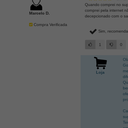
Quando comprei no sup
comprei pela internet 
Marcelo D.
decepcionado com o sab
Compra Verificada
Sim, recomendar
1
0
Ol
Go
me
Loja
di
Qu
be
of
pr
Ca
su
Te