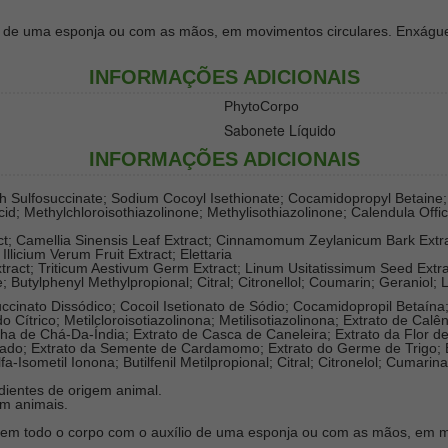
o de uma esponja ou com as mãos, em movimentos circulares. Enxágue
INFORMAÇÕES ADICIONAIS
PhytoCorpo
Sabonete Líquido
INFORMAÇÕES ADICIONAIS
h Sulfosuccinate; Sodium Cocoyl Isethionate; Cocamidopropyl Betaine
cid; Methylchloroisothiazolinone; Methylisothiazolinone; Calendula Offic
act; Camellia Sinensis Leaf Extract; Cinnamomum Zeylanicum Bark Extra
 Illicium Verum Fruit Extract; Elettaria
ct; Triticum Aestivum Germ Extract; Linum Usitatissimum Seed Extr
 Butylphenyl Methylpropional; Citral; Citronellol; Coumarin; Geraniol;
ccinato Dissódico; Cocoil Isetionato de Sódio; Cocamidopropil Betaína
o Cítrico; Metilcloroisotiazolinona; Metilisotiazolinona; Extrato de Cal
ha de Chá-Da-Índia; Extrato de Casca de Caneleira; Extrato da Flor de
elado; Extrato da Semente de Cardamomo; Extrato do Germe de Trigo;
a-Isometil Ionona; Butilfenil Metilpropional; Citral; Citronelol; Cumari
edientes de origem animal.
em animais.
 em todo o corpo com o auxílio de uma esponja ou com as mãos, em m