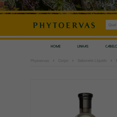
HOME
LINHAS
CABEL
Corpo
Sabonete Líquido
Phytoervas