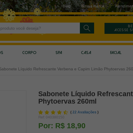
Blog
Nossa marca
Atendimen
Be
Acesse 
OS
CORPO
SPA
CASA
FACIAL
Sabonete Líquido Refrescante Verbena e Capim Limão Phytoervas 26
Sabonete Líquido Refrescan
Phytoervas 260ml
(
22 Avaliações
)
Ref:
040380150
Por:
R$ 18,90