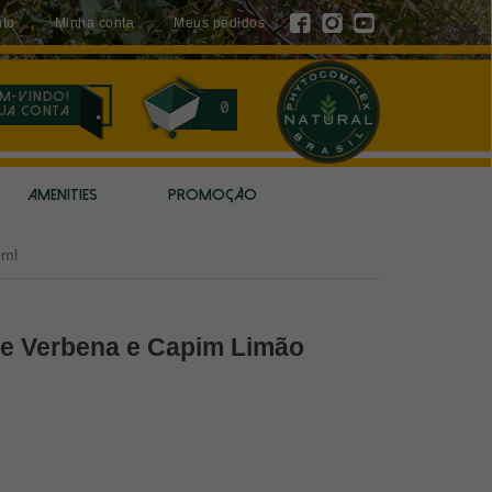
to
Minha conta
Meus pedidos
m-vindo!
0
sua conta
AMENITIES
PROMOÇÃO
0ml
te Verbena e Capim Limão