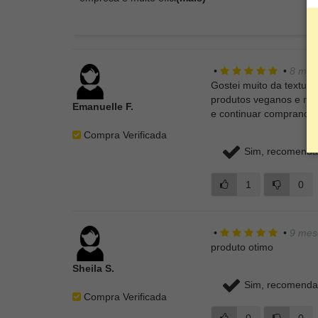
•
•
8 mes
Gostei muito da textura
produtos veganos e natu
Emanuelle F.
e continuar comprando
Compra Verificada
Sim, recomendar
1
0
•
•
9 mes
produto otimo
Sheila S.
Sim, recomendar
Compra Verificada