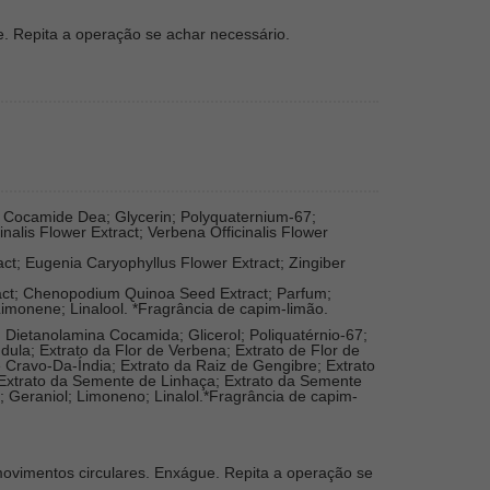
. Repita a operação se achar necessário.
; Cocamide Dea; Glycerin; Polyquaternium-67;
inalis Flower Extract; Verbena Officinalis Flower
ct; Eugenia Caryophyllus Flower Extract; Zingiber
act; Chenopodium Quinoa Seed Extract; Parfum;
 Limonene; Linalool. *Fragrância de capim-limão.
; Dietanolamina Cocamida; Glicerol; Poliquatérnio-67;
êndula; Extrato da Flor de Verbena; Extrato de Flor de
 Cravo-Da-Índia; Extrato da Raiz de Gengibre; Extrato
 Extrato da Semente de Linhaça; Extrato da Semente
na; Geraniol; Limoneno; Linalol.*Fragrância de capim-
ovimentos circulares. Enxágue. Repita a operação se