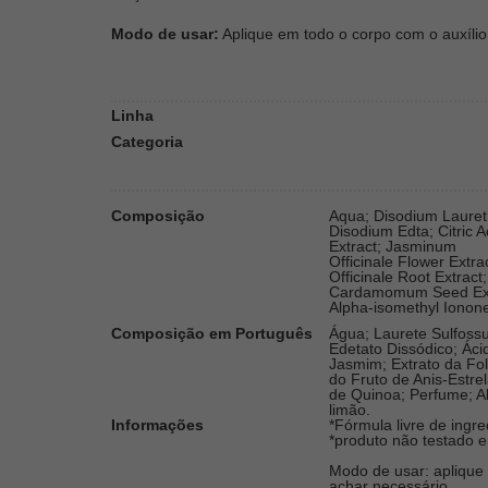
Modo de usar:
Aplique em todo o corpo com o auxíli
Linha
Categoria
Composição
Aqua; Disodium Lauret
Disodium Edta; Citric A
Extract; Jasminum
Officinale Flower Extr
Officinale Root Extract;
Cardamomum Seed Extra
Alpha-isomethyl Ionone;
Composição em Português
Água; Laurete Sulfossu
Edetato Dissódico; Ácid
Jasmim; Extrato da Fol
do Fruto de Anis-Estr
de Quinoa; Perfume; Alf
limão.
Informações
*Fórmula livre de ingr
*produto não testado 
Modo de usar: aplique
achar necessário.