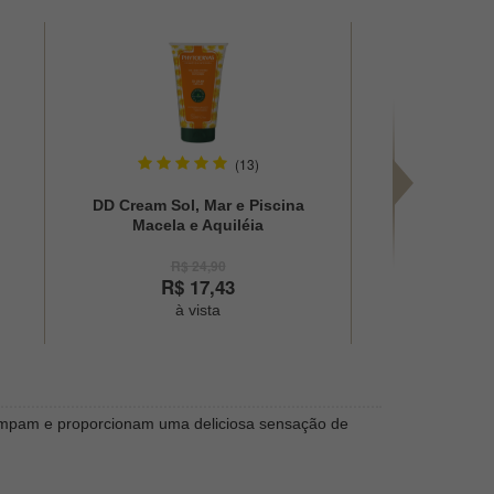
(13)
DD Cream Sol, Mar e Piscina
Condiciona
Macela e Aquiléia
Limão e Me
Phytoervas 150ml
2
R$ 24,90
R$
R$ 17,43
R$
à vista
à
limpam e proporcionam uma deliciosa sensação de