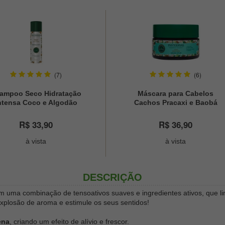
(7)
(6)
ampoo Seco Hidratação
Máscara para Cabelos
ntensa Coco e Algodão
Cachos Pracaxi e Baobá
Phytoervas 150ml
Phytoervas 220g
R$ 33,90
R$ 36,90
à vista
à vista
DESCRIÇÃO
om uma combinação de tensoativos suaves e ingredientes ativos, que 
xplosão de aroma e estimule os seus sentidos!
ena
, criando um efeito de alívio e frescor.