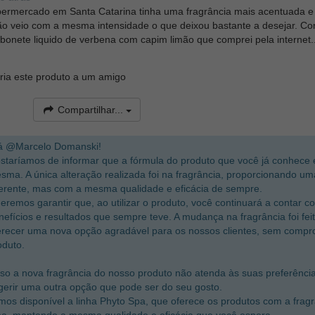
ermercado em Santa Catarina tinha uma fragrância mais acentuada e
não veio com a mesma intensidade o que deixou bastante a desejar. Con
onete liquido de verbena com capim limão que comprei pela internet..
ia este produto a um amigo
Compartilhar...
á @Marcelo Domanski!
staríamos de informar que a fórmula do produto que você já conhece
sma. A única alteração realizada foi na fragrância, proporcionando um
ferente, mas com a mesma qualidade e eficácia de sempre.
eremos garantir que, ao utilizar o produto, você continuará a contar
nefícios e resultados que sempre teve. A mudança na fragrância foi f
erecer uma nova opção agradável para os nossos clientes, sem compro
oduto.
so a nova fragrância do nosso produto não atenda às suas preferênci
gerir uma outra opção que pode ser do seu gosto.
mos disponível a linha Phyto Spa, que oferece os produtos com a frag