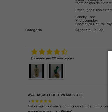
*sem adição de cloreto
Precauções: uso exter
Cruelty Free
Phytocomplex
Cosmética Natural Phy
Sabonete Líquido
Categoria
Baseado em
22
avaliações
AVALIAÇÃO POSITIVA MAIS ÚTIL
•
Estou muito satisfeita do início ao fim da minha comp
empresa é muito efici
(mais)