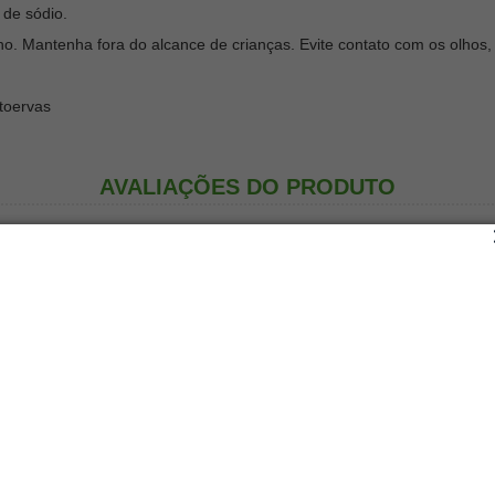
 de sódio.
no. Mantenha fora do alcance de crianças. Evite contato com os olho
toervas
AVALIAÇÕES DO PRODUTO
AVALIAÇÃO NEGATIVA M
•
ra online, essa
Sabonete liquido com aro
como esperava.