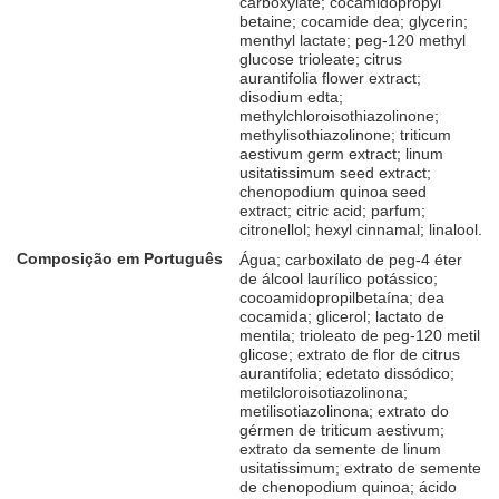
carboxylate; cocamidopropyl
betaine; cocamide dea; glycerin;
menthyl lactate; peg-120 methyl
glucose trioleate; citrus
aurantifolia flower extract;
disodium edta;
methylchloroisothiazolinone;
methylisothiazolinone; triticum
aestivum germ extract; linum
usitatissimum seed extract;
chenopodium quinoa seed
extract; citric acid; parfum;
citronellol; hexyl cinnamal; linalool.
Composição em Português
Água; carboxilato de peg-4 éter
de álcool laurílico potássico;
cocoamidopropilbetaína; dea
cocamida; glicerol; lactato de
mentila; trioleato de peg-120 metil
glicose; extrato de flor de citrus
aurantifolia; edetato dissódico;
metilcloroisotiazolinona;
metilisotiazolinona; extrato do
gérmen de triticum aestivum;
extrato da semente de linum
usitatissimum; extrato de semente
de chenopodium quinoa; ácido