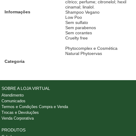
cítrico; perfume; citronelol; hexil
cinamal; linalol.
Informações
Shampoo Vegano
Low Poo
Sem sulfato
Sem parabenos
Sem corantes
Cruelty free
Phytocomplex e Cosmética
Natural Phytoervas
Categoria
SOBRE A LOJA VIRTUAL
Atendimento
Comunicados
Termos e Condições Compra e Venda
Trocas e Devoluções
Venda Corporativa
PRODUTOS