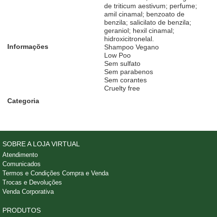
de triticum aestivum; perfume;
amil cinamal; benzoato de
benzila; salicilato de benzila;
geraniol; hexil cinamal;
hidroxicitronelal.
Informações
Shampoo Vegano
Low Poo
Sem sulfato
Sem parabenos
Sem corantes
Cruelty free
Categoria
SOBRE A LOJA VIRTUAL
Atendimento
Comunicados
Termos e Condições Compra e Venda
Trocas e Devoluções
Venda Corporativa
PRODUTOS