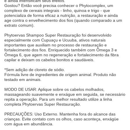
e ainda intensificam seus efeitos.
Gostou? Então você precisa conhecer o Phytocomplex, um
complexo de cereais integrais - linho, quinoa e trigo - que
potencializa de forma eficaz a nutrição, a restauração e ainda
age contra o envelhecimento dos fios (quando comparado a um
extrato comum).
Phytoervas Shampoo Super Restauração foi desenvolvido
especialmente com Cupuaçu e Ucuuba, ativos naturais
importantes que auxiliam no processo de restauração e
fortalecimento dos fios. Enriquecido também com Ômega 3 e
Ômega 6, que agem no regeneração e fortalecimento da fibra
capilar e deixam os cabelos bonitos e saudáveis.
*Sem adição de cloreto de sódio.
Fórmula livre de ingredientes de origem animal. Produto não
testado em animais.
MODO DE USAR: Aplique sobre os cabelos molhados,
massageando suavemente e enxágue em seguida, se necessário
repita a operação. Para um melhor resultado utilize a linha
completa Phytoervas Super Restauração.
PRECAUÇÕES: Uso Externo. Mantenha fora do alcance das
crianças. Evite contato com os olhos, caso aconteça, enxágüe
com água em abundância.