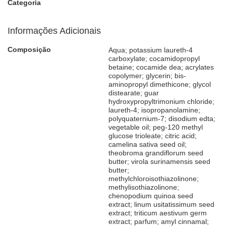
Categoria
Informações Adicionais
Composição
Aqua; potassium laureth-4
carboxylate; cocamidopropyl
betaine; cocamide dea; acrylates
copolymer; glycerin; bis-
aminopropyl dimethicone; glycol
distearate; guar
hydroxypropyltrimonium chloride;
laureth-4; isopropanolamine;
polyquaternium-7; disodium edta;
vegetable oil; peg-120 methyl
glucose trioleate; citric acid;
camelina sativa seed oil;
theobroma grandiflorum seed
butter; virola surinamensis seed
butter;
methylchloroisothiazolinone;
methylisothiazolinone;
chenopodium quinoa seed
extract; linum usitatissimum seed
extract; triticum aestivum germ
extract; parfum; amyl cinnamal;