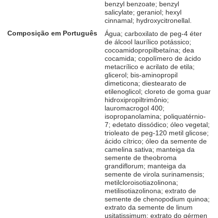
benzyl benzoate; benzyl
salicylate; geraniol; hexyl
cinnamal; hydroxycitronellal.
Composição em Português
Água; carboxilato de peg-4 éter
de álcool laurílico potássico;
cocoamidopropilbetaína; dea
cocamida; copolímero de ácido
metacrílico e acrilato de etila;
glicerol; bis-aminopropil
dimeticona; diestearato de
etilenoglicol; cloreto de goma guar
hidroxipropiltrimônio;
lauromacrogol 400;
isopropanolamina; poliquatérnio-
7; edetato dissódico; óleo vegetal;
trioleato de peg-120 metil glicose;
ácido cítrico; óleo da semente de
camelina sativa; manteiga da
semente de theobroma
grandiflorum; manteiga da
semente de virola surinamensis;
metilcloroisotiazolinona;
metilisotiazolinona; extrato de
semente de chenopodium quinoa;
extrato da semente de linum
usitatissimum; extrato do gérmen