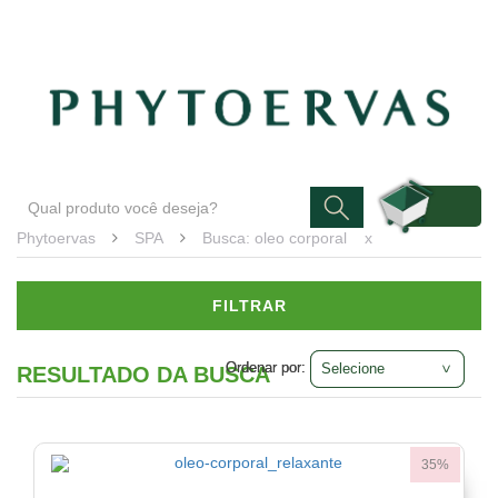
Blog
Atendimento
Minha conta
SPA
Marca
Phytoervas
(2)
Phytoervas
SPA
Busca: oleo corporal
x
FILTRAR
Ordenar por:
Ordenar por:
RESULTADO DA BUSCA
35%