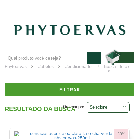
Blog
Atendimento
Minha conta
Cabelos
Condicionador
(1)
Linha
Detox
(1)
Phytoervas
Cabelos
Condicionador
Busca: detox
x
FILTRAR
Ordenar por:
Ordenar por:
RESULTADO DA BUSCA
30%