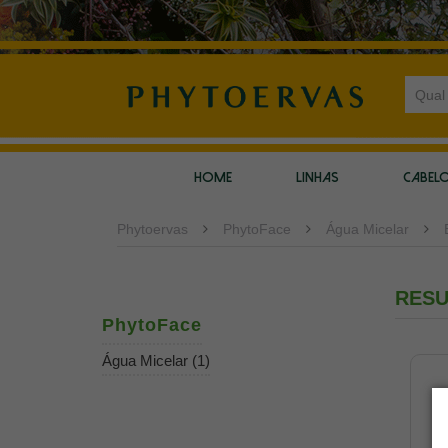
HOME
LINHAS
CABEL
Phytoervas
PhytoFace
Água Micelar
RESU
PhytoFace
Água Micelar (1)