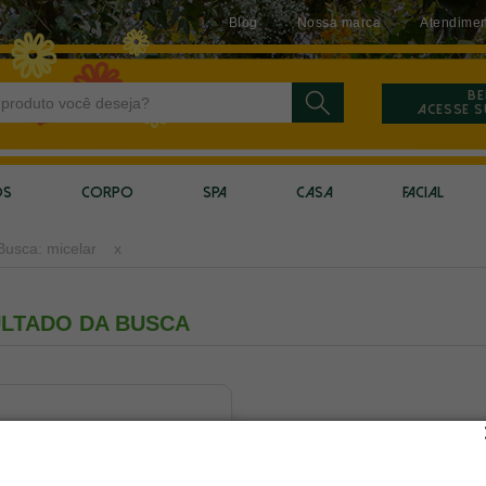
Blog
Nossa marca
Atendimen
Be
Acesse 
OS
CORPO
SPA
CASA
FACIAL
Busca: micelar
x
LTADO DA BUSCA