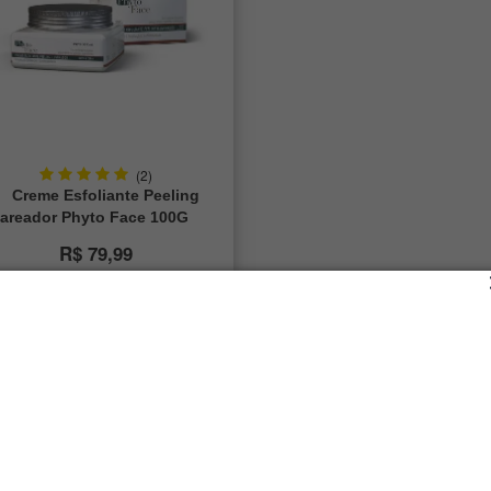
(2)
Creme Esfoliante Peeling
lareador Phyto Face 100G
R$ 79,99
ou 3x de R$ 26,66