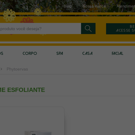
Blog
Nossa marca
Atendimen
Be
Acesse 
OS
CORPO
SPA
CASA
FACIAL
Phytoervas
E ESFOLIANTE