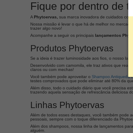
Fique por dentro de 
A
Phytoervas,
sua marca inovadora de cuidados com s
Nossa missão é levar o que há de melhor no mercado p
trazer algo novo!
Acompanhe a seguir os principais
lançamentos Phyt
Produtos Phytoervas
Se a ideia é trazer luminosidade aos fios, o nosso la
Desenvolvido com camomila, ele traz ativos que reati
claros ou com mechas!
Você também pode aproveitar o
Shampoo Antiqueda Bé
testes comprovados que pode eliminar até 80% da qu
Além disso, todo o cuidado diário que você precisa es
trazendo aquela sensação de refrescância deliciosa d
Linhas Phytoervas
Além de todos esses destaques, você também pode a
pessoais, sempre com o toque diferenciado da Phytoe
Além dos shampoos, nossa linha de lançamentos para
alguém.