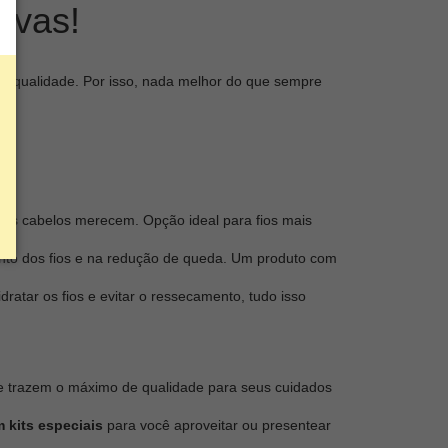
rvas!
ta qualidade. Por isso, nada melhor do que sempre
e os cabelos merecem. Opção ideal para fios mais
ento dos fios e na redução de queda. Um produto com
idratar os fios e evitar o ressecamento, tudo isso
 trazem o máximo de qualidade para seus cuidados
 kits especiais
para você aproveitar ou presentear