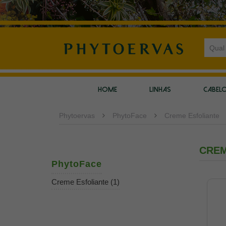
HOME
LINHAS
CABEL
Phytoervas
PhytoFace
Creme Esfoliante
CREM
PhytoFace
Creme Esfoliante (1)