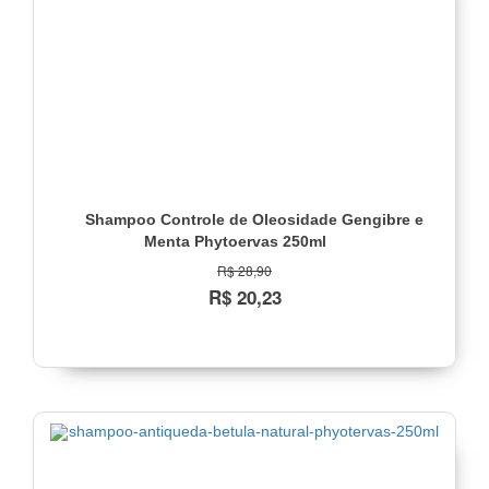
Cachos
(1)
Controle
de
Oleosidade
(2)
Desamarelador
(1)
Detox
Shampoo Controle de Oleosidade Gengibre e
(1)
Menta Phytoervas 250ml
Fortalecimento
R$ 28,90
Total
R$ 20,23
(1)
Hidratação
Intensa
(2)
Iluminador
(1)
Lisos
(1)