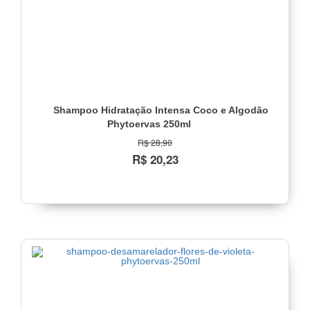
Fragilizados
(1)
Reparação
dos
Fios
e
Nutrição
(1)
Shampoo Hidratação Intensa Coco e Algodão
Phytoervas 250ml
Faixa
R$ 28,90
de
R$ 20,23
preço
Até
R$
22,00
(13)
R$
22,00
a
R$
32,00
(5)