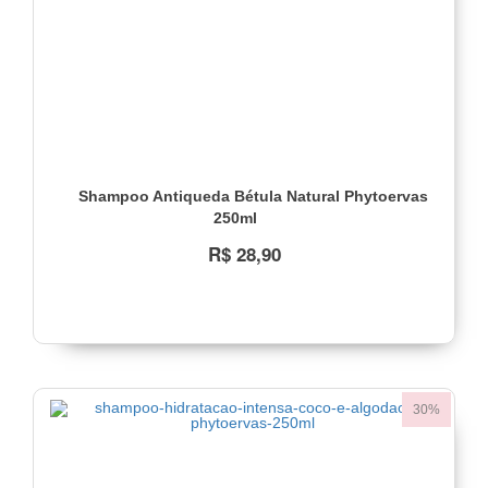
Pós
Química
(1)
Revitalização
e
Brilho
(1)
Sol,
Shampoo Antiqueda Bétula Natural Phytoervas
Mar
250ml
e
Piscina
R$ 28,90
(1)
Super
Restauração
(1)
Dia
a
Dia
30%
(1)
Coloridos
(1)