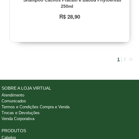
Shampoo Cachos Pracaxi e Baobá Phytoervas
250ml
R$ 28,90
1
2
SOBRE A LOJA VIRTUAL
Atendimento
Comunicados
Termos e Condições Compra e Venda
Trocas e Devoluções
Venda Corporativa
PRODUTOS
Cabelos