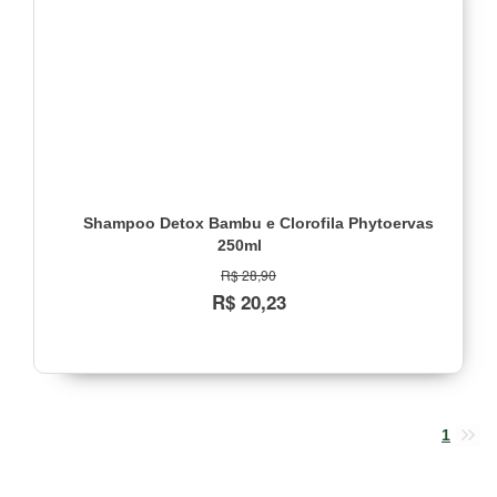
Faixa
de
preço
Até
R$
22,00
(1)
Shampoo Detox Bambu e Clorofila Phytoervas
250ml
R$ 28,90
R$ 20,23
1