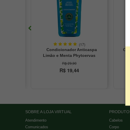
(17)
 Cachos
Condicionador Anticaspa
Clarea
ervas
Limão e Menta Phytoervas
Sun 
250ml
R$ 29,90
R$ 19,44
SOBRE A LOJA VIRTUAL
PRODUTO
Atendimento
Cabelos
Comunicados
Corpo