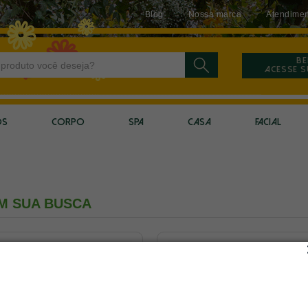
Blog
Nossa marca
Atendimen
Be
Acesse 
OS
CORPO
SPA
CASA
FACIAL
M SUA BUSCA