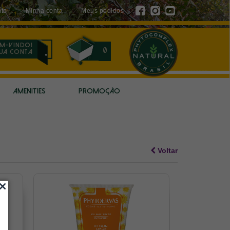
to
Minha conta
Meus pedidos
m-vindo!
0
sua conta
AMENITIES
PROMOÇÃO
Voltar