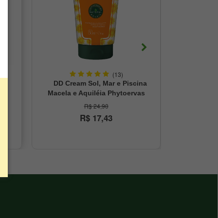
(13)
DD Cream Sol, Mar e Piscina
Shampoo 
Macela e Aquiléia Phytoervas
Baobá Phyt
150ml
R$ 24,90
R$
R$ 17,43