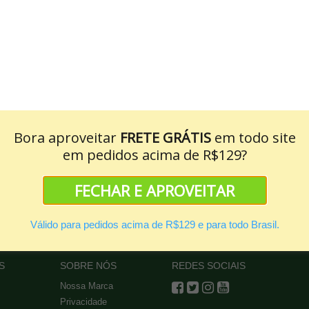
(35)
(7)
dor e Hidratante Corporal
Shampoo Seco Hidratação
In Phytoervas 120ml
Intensa Coco e Algodão
Bora aproveitar
FRETE GRÁTIS
em todo site
Phytoervas 150ml
R$ 22,90
em pedidos acima de R$129?
R$ 33,90
R$ 19,46
FECHAR E APROVEITAR
Válido para pedidos acima de R$129 e para todo Brasil.
S
SOBRE NÓS
REDES SOCIAIS
Nossa Marca
Privacidade