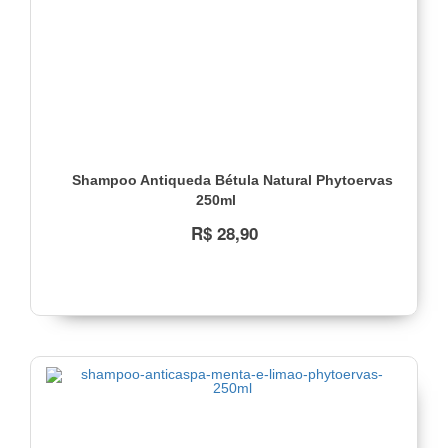
Revitalização
e
Brilho
(1)
Sol,
Mar
e
Piscina
(1)
Shampoo Antiqueda Bétula Natural Phytoervas
Super
250ml
Restauração
(1)
R$ 28,90
Dia
a
Dia
(1)
Coloridos
(1)
Fragilizados
(1)
Reparação
dos