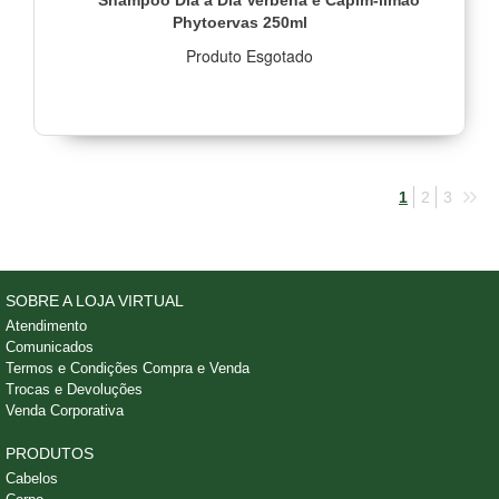
Shampoo Dia a Dia Verbena e Capim-limão
Phytoervas 250ml
Produto Esgotado
1
2
3
SOBRE A LOJA VIRTUAL
Atendimento
Comunicados
Termos e Condições Compra e Venda
Trocas e Devoluções
Venda Corporativa
PRODUTOS
Cabelos