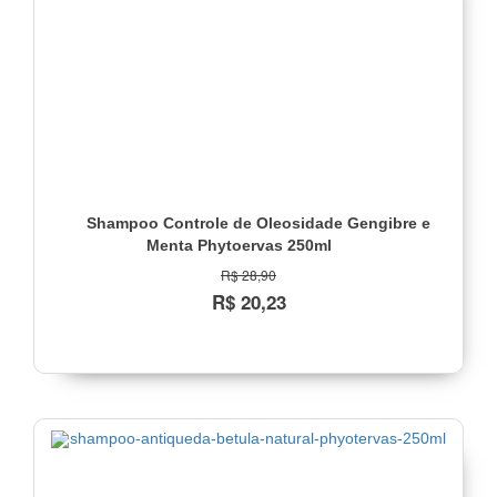
Oleosidade
(2)
Desamarelador
(1)
Detox
(1)
Fortalecimento
Total
(1)
Shampoo Controle de Oleosidade Gengibre e
Menta Phytoervas 250ml
Hidratação
Intensa
R$ 28,90
(2)
R$ 20,23
Iluminador
(1)
Lisos
(1)
Pós
Química
(1)