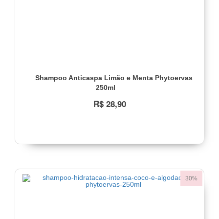
Fios
e
Nutrição
(1)
Faixa
de
preço
Shampoo Anticaspa Limão e Menta Phytoervas
250ml
Até
R$
R$ 28,90
22,00
(16)
R$
22,00
a
R$
32,00
(7)
30%