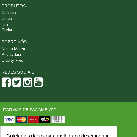
PRODUTOS
Cabelos
Corpo
Kits
Outlet
SOBRE NÓS
Nossa Marca
Privacidade
Cruelty Free
REDES SOCIAIS
FORMAS DE PAGAMENTO
SEGURANÇA
LOJA CONFIÁVEL
Coletamos dados para melhorar o desempenho