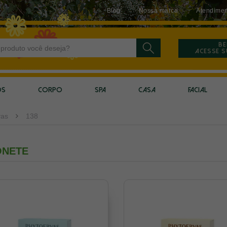
Blog
Nossa marca
Atendimen
Be
Acesse 
OS
CORPO
SPA
CASA
FACIAL
vas
138
ONETE