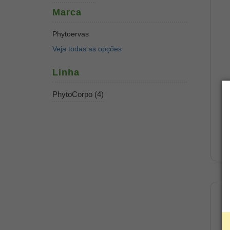
Marca
Phytoervas
Veja todas as opções
Linha
PhytoCorpo (4)
E