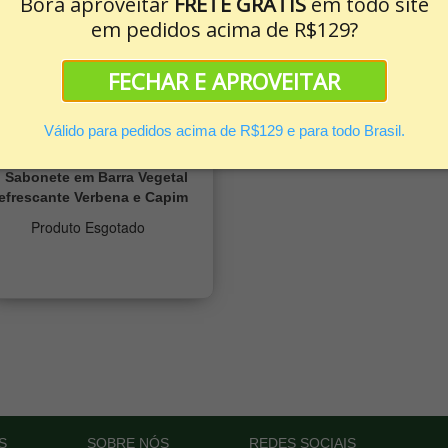
Bora aproveitar
FRETE GRÁTIS
em todo site
em pedidos acima de R$129?
FECHAR E APROVEITAR
Válido para pedidos acima de R$129 e para todo Brasil.
(60)
Sabonete em Barra Vegetal
efrescante Verbena e Capim
Limão Phytoervas 90g
Produto Esgotado
S
SOBRE NÓS
REDES SOCIAIS