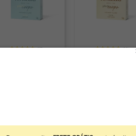
(27)
(36)
Sabonete em Barra Vegetal
Sabonete em Barra Veg
stimulante Jasmim e Frésia
Relaxante Calêndula e Av
Phytoervas 90g
Phytoervas 90g
R$ 5,20
R$ 5,20