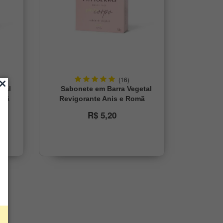
(16)
etal
Sabonete em Barra Vegetal
elã
Revigorante Anis e Romã
Phytoervas 90g
R$ 5,20