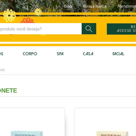
Blog
Nossa marca
Atendimen
Be
Acesse 
OS
CORPO
SPA
CASA
FACIAL
vas
ONETE