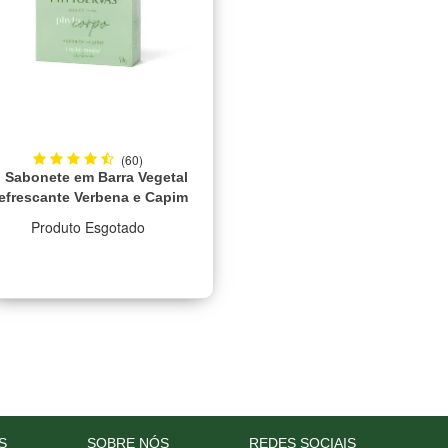
(60)
Sabonete em Barra Vegetal
efrescante Verbena e Capim
Limão Phytoervas 90g
Produto Esgotado
S
SOBRE NÓS
REDES SOCIAIS