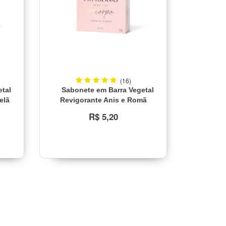
(16)
etal
Sabonete em Barra Vegetal
elã
Revigorante Anis e Romã
Phytoervas 90g
R$ 5,20