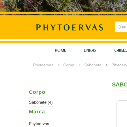
HOME
LINHAS
CABEL
Phytoervas
Corpo
Sabonete
Phytoer
SAB
Corpo
Sabonete (4)
Marca
Phytoervas