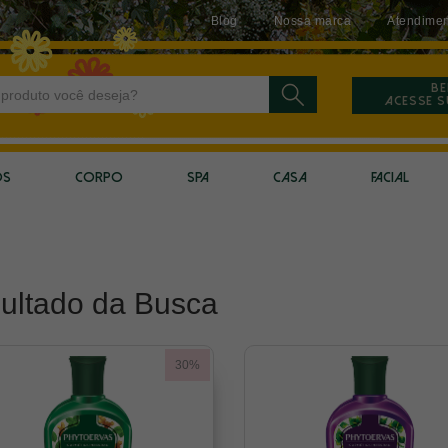
Blog
Nossa marca
Atendimen
Be
Acesse 
OS
CORPO
SPA
CASA
FACIAL
ultado da Busca
30%