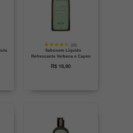
(22)
tula
Sabonete Líquido
l
Refrescante Verbena e Capim
Limão Phytoervas 260ml
R$ 18,90