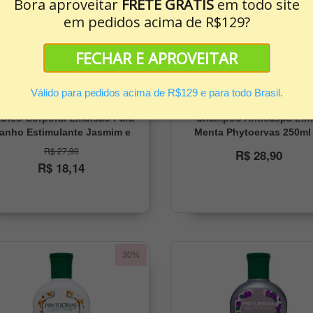
Bora aproveitar
FRETE GRÁTIS
em todo site
em pedidos acima de R$129?
FECHAR E APROVEITAR
Válido para pedidos acima de R$129 e para todo Brasil.
(6)
(73)
Óleo Corporal Emulsão Para
Shampoo Anticaspa Lim
anho Estimulante Jasmim e
Menta Phytoervas 250ml
Frésia Phytoervas 160ml
R$ 27,90
R$ 28,90
R$ 18,14
30%