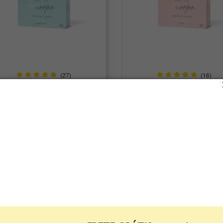
(27)
(16)
Sabonete em Barra Vegetal
Sabonete em Barra Veg
stimulante Jasmim e Frésia
Revigorante Anis e Ro
Phytoervas 90g
Phytoervas 90g
R$ 5,20
R$ 5,20
35%