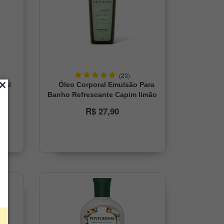
(23)
etal
Óleo Corporal Emulsão Para
mã
Banho Refrescante Capim limão
e Verbena Phytoervas 160ml
R$ 27,90