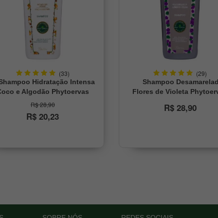
(33)
(29)
Shampoo Hidratação Intensa
Shampoo Desamarelad
Coco e Algodão Phytoervas
Flores de Violeta Phytoer
250ml
250ml
R$ 28,90
R$ 28,90
R$ 20,23
S
SOBRE NÓS
REDES SOCIAIS