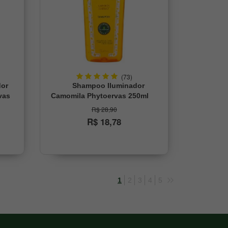
(73)
or
Shampoo Iluminador
vas
Camomila Phytoervas 250ml
R$ 28,90
R$ 18,78
1
2
3
4
5